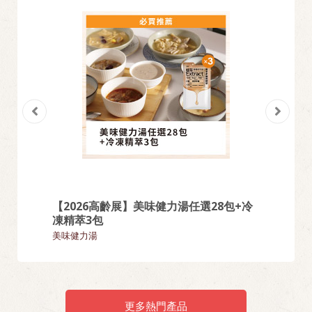
【2026高齡展】美味健力湯任選28包+冷
【熱門
凍精萃3包
麵類
美味健力湯
更多熱門產品