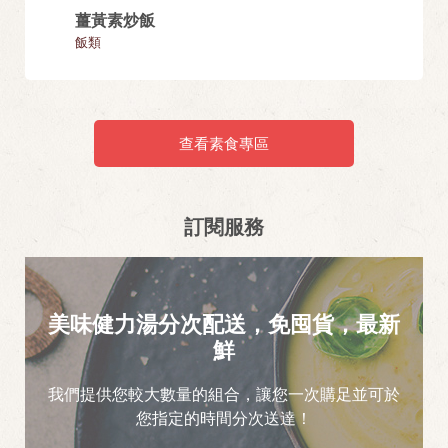
薑黃素炒飯
紅豆包 
飯類
包子
查看素食專區
訂閱服務
美味健力湯分次配送，免囤貨，最新
鮮
我們提供您較大數量的組合，讓您一次購足並可於
您指定的時間分次送達！