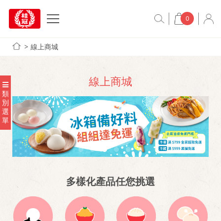
0
線上商城
線上商城
類
別
選
單
多樣化產品任您挑選