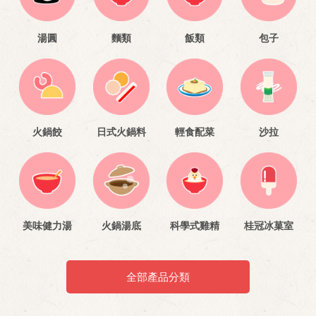
湯圓
麵類
飯類
包子
火鍋餃
日式火鍋料
輕食配菜
沙拉
美味健力湯
火鍋湯底
科學式雞精
桂冠冰菓室
全部產品分類