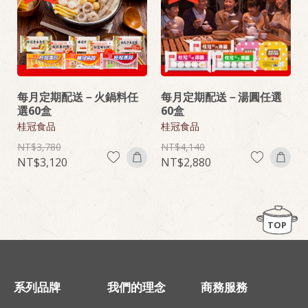
每月定期配送－火鍋料任
每月定期配送－湯圓任選
選60盒
60盒
桂冠食品
桂冠食品
3,780
4,140
3,120
2,880
TOP
系列品牌
我們的理念
商務服務