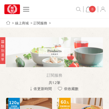
0
線上商城
訂閱服務
類
別
選
單
訂閱服務
共
12
筆
依更新時間
依收藏數