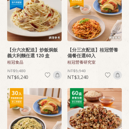
【分六次配送】炒飯焗飯
【分三次配送】桂冠營養
義大利麵任選 120 盒
備餐任選60入
桂冠食品
桂冠營養研究室
9,480
5,940
6,240
3,240