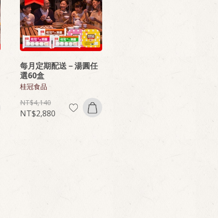
每月定期配送－湯圓任
選60盒
桂冠食品
4,140
2,880