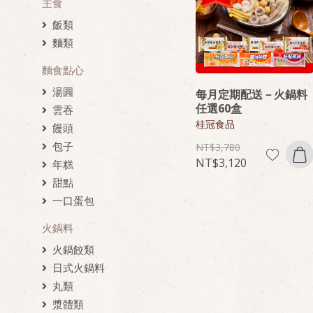
主食
飯類
麵類
麵食點心
湯圓
每月定期配送－火鍋料
任選60盒
雲吞
桂冠食品
饅頭
包子
3,780
3,120
年糕
甜點
一口蛋包
火鍋料
火鍋餃類
日式火鍋料
丸類
漿體類