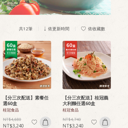
共
12
筆
依更新時間
依收藏數
【分三次配送】素餐任
【分三次配送】桂冠義
選60盒
大利麵任選60盒
桂冠食品
桂冠食品
4,680
4,740
3,240
3,240