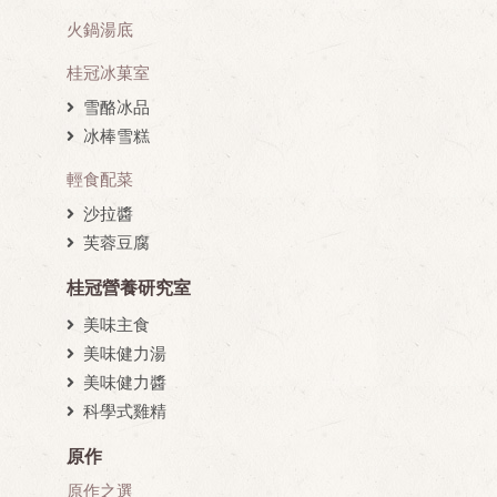
火鍋湯底
桂冠冰菓室
雪酪冰品
冰棒雪糕
輕食配菜
沙拉醬
芙蓉豆腐
桂冠營養研究室
美味主食
美味健力湯
美味健力醬
科學式雞精
原作
原作之選