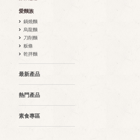
愛麵族
鍋燒麵
烏龍麵
刀削麵
粄條
乾拌麵
最新產品
熱門產品
素食專區