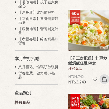
【暑假備餐】孩子在家免
操心
【達免運】冰箱備好料
【蔬食日常】養身健康好
滋味
【病後補養】營養補充計
畫
【孝親專屬】給爸媽美味
營養
【分三次配送】桂冠炒
本月主打活動
飯焗飯任選60盒
八月禮遇。輸碼領券現折
桂冠食品
營養推薦。健力餐64折
4,740
起
3,240
產品類別
桂冠食品