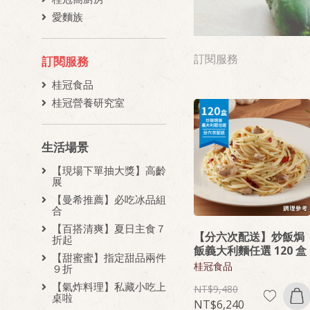
愛麵族
訂閱服務
訂閱服務
桂冠食品
桂冠營養研究室
生活場景
【現場下單抽大獎】高齡
展
【曼希推薦】必吃冰品組
合
【百搭清爽】夏日主食７
【分六次配送】炒飯焗
折起
飯義大利麵任選 120 盒
【甜蜜蜜】指定甜品兩件
桂冠食品
９折
【氣炸料理】私藏小吃上
9,480
桌啦
6,240