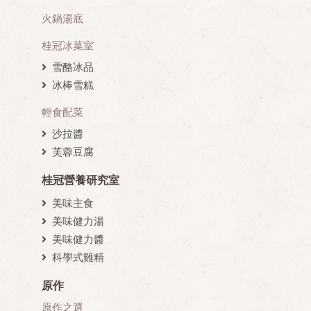
火鍋湯底
桂冠冰菓室
雪酪冰品
冰棒雪糕
輕食配菜
沙拉醬
芙蓉豆腐
桂冠營養研究室
美味主食
美味健力湯
美味健力醬
科學式雞精
原作
原作之選