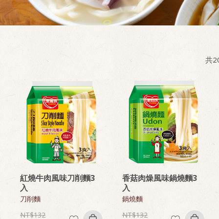
共
2
紅燒牛肉風味刀削麵3
香菇肉燥風味鍋燒麵3
入
入
刀削麵
鍋燒麵
132
132