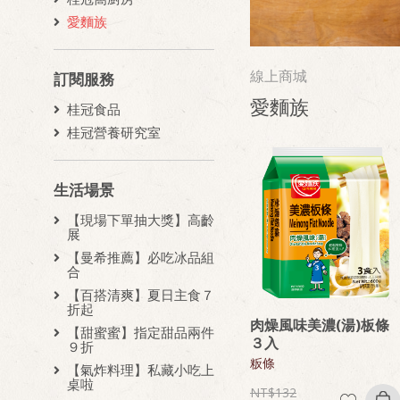
愛麵族
線上商城
訂閱服務
愛麵族
桂冠食品
桂冠營養研究室
生活場景
【現場下單抽大獎】高齡
展
【曼希推薦】必吃冰品組
合
【百搭清爽】夏日主食７
折起
肉燥風味美濃(湯)板條
【甜蜜蜜】指定甜品兩件
３入
９折
粄條
【氣炸料理】私藏小吃上
桌啦
132