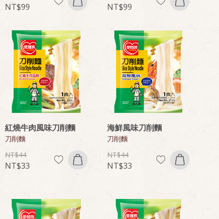
99
99
紅燒牛肉風味刀削麵
海鮮風味刀削麵
刀削麵
刀削麵
44
44
33
33