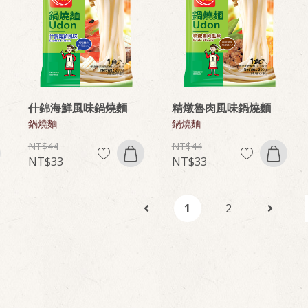
什錦海鮮風味鍋燒麵
精燉魯肉風味鍋燒麵
鍋燒麵
鍋燒麵
44
44
33
33
1
2