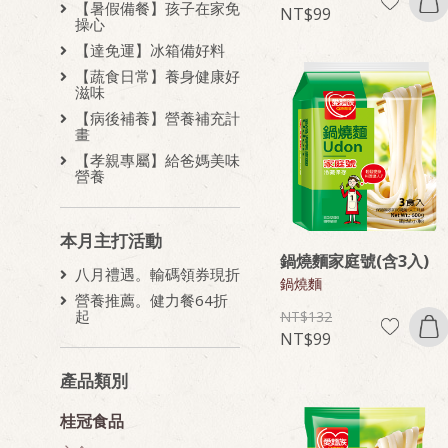
【暑假備餐】孩子在家免
99
操心
【達免運】冰箱備好料
【蔬食日常】養身健康好
滋味
【病後補養】營養補充計
畫
【孝親專屬】給爸媽美味
營養
本月主打活動
鍋燒麵家庭號(含3入)
八月禮遇。輸碼領券現折
鍋燒麵
營養推薦。健力餐64折
起
132
99
產品類別
桂冠食品