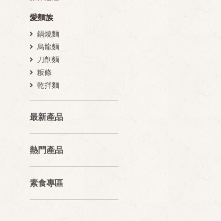
愛麵族
鍋燒麵
烏龍麵
刀削麵
粄條
乾拌麵
最新產品
熱門產品
素食專區