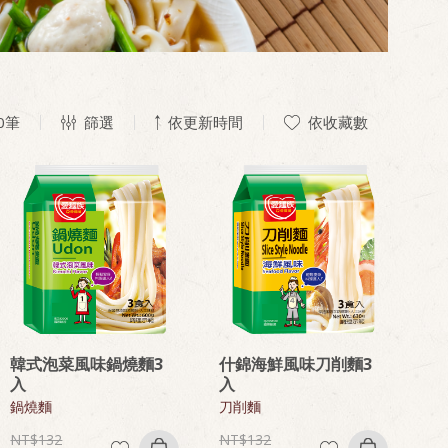
0
筆
篩選
依更新時間
依收藏數
韓式泡菜風味鍋燒麵3
什錦海鮮風味刀削麵3
入
入
鍋燒麵
刀削麵
132
132