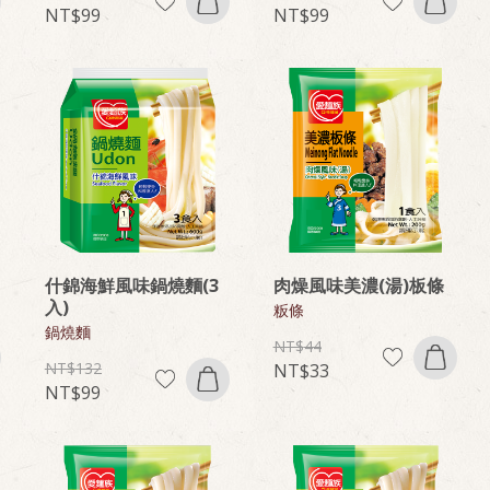
99
99
什錦海鮮風味鍋燒麵(3
肉燥風味美濃(湯)板條
入)
粄條
鍋燒麵
44
132
33
99