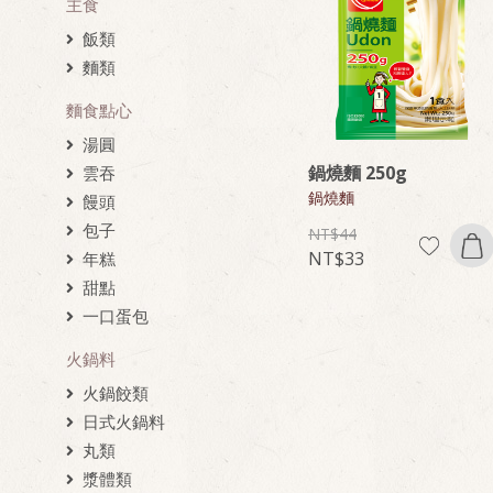
主食
飯類
麵類
麵食點心
湯圓
鍋燒麵 250g
雲吞
鍋燒麵
饅頭
包子
44
33
年糕
甜點
一口蛋包
火鍋料
火鍋餃類
日式火鍋料
丸類
漿體類