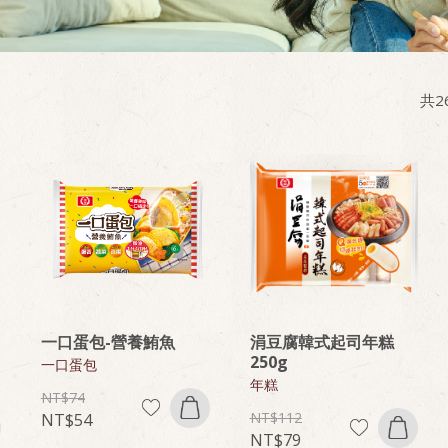
共
2
一口蛋包-營養鮪魚
涓豆腐韓式起司年糕
250g
一口蛋包
年糕
74
112
54
79