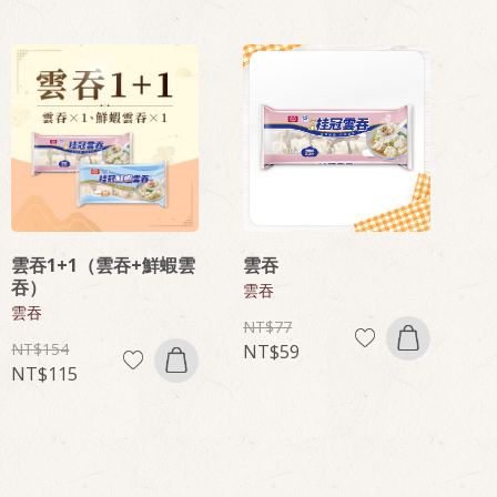
雲吞1+1（雲吞+鮮蝦雲
雲吞
吞）
雲吞
雲吞
77
154
59
115