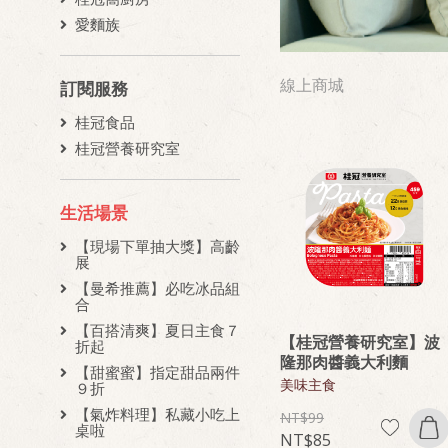
愛麵族
線上商城
訂閱服務
桂冠食品
桂冠營養研究室
生活場景
【現場下單抽大獎】高齡
展
【曼希推薦】必吃冰品組
合
【百搭清爽】夏日主食７
【桂冠營養研究室】波
折起
隆那肉醬義大利麵
【甜蜜蜜】指定甜品兩件
美味主食
９折
【氣炸料理】私藏小吃上
99
桌啦
85