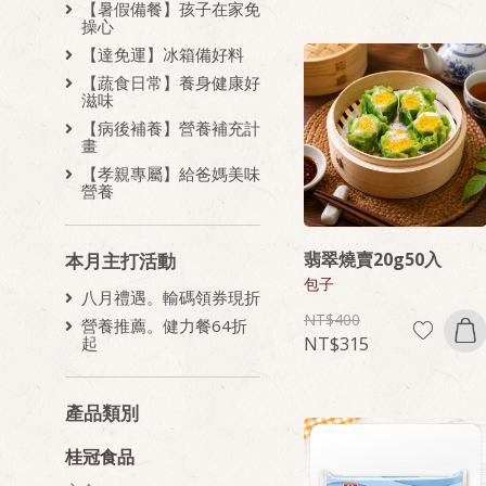
【暑假備餐】孩子在家免
操心
【達免運】冰箱備好料
【蔬食日常】養身健康好
滋味
【病後補養】營養補充計
畫
【孝親專屬】給爸媽美味
營養
翡翠燒賣20g50入
本月主打活動
包子
八月禮遇。輸碼領券現折
400
營養推薦。健力餐64折
315
起
產品類別
桂冠食品