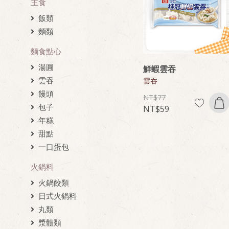
主食
飯類
麵類
麵食點心
湯圓
鮮蝦雲吞
雲吞
雲吞
饅頭
77
包子
59
年糕
甜點
一口蛋包
火鍋料
火鍋餃類
日式火鍋料
丸類
漿體類