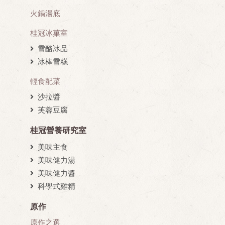
火鍋湯底
桂冠冰菓室
雪酪冰品
冰棒雪糕
輕食配菜
沙拉醬
芙蓉豆腐
桂冠營養研究室
美味主食
美味健力湯
美味健力醬
科學式雞精
原作
原作之選