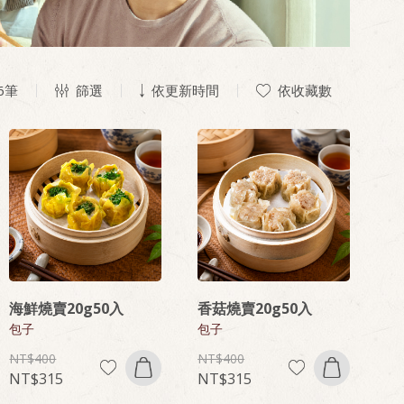
6
筆
篩選
依更新時間
依收藏數
海鮮燒賣20g50入
香菇燒賣20g50入
包子
包子
400
400
315
315