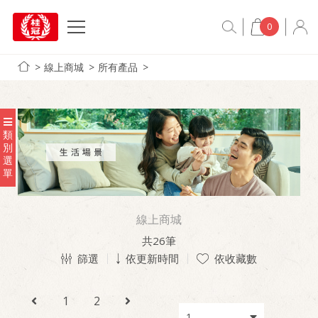
0
線上商城
所有產品
類
別
選
單
線上商城
共
26
筆
篩選
依更新時間
依收藏數
1
2