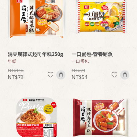
涓豆腐韓式起司年糕250g
一口蛋包-營養鮪魚
年糕
一口蛋包
112
74
79
54