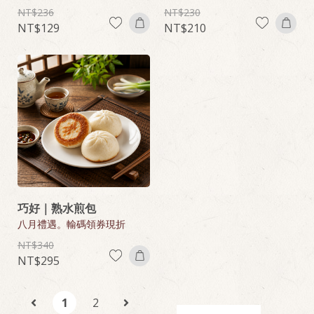
236
230
129
210
巧好｜熟水煎包
八月禮遇。輸碼領券現折
340
295
1
2