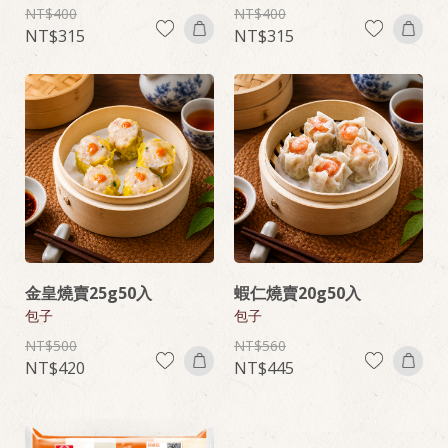
400
400
315
315
金皇燒賣25g50入
蝦仁燒賣20g50入
包子
包子
500
560
420
445