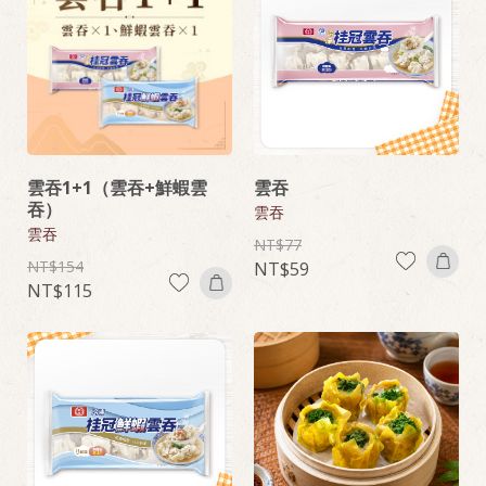
雲吞1+1（雲吞+鮮蝦雲
雲吞
吞）
雲吞
雲吞
77
154
59
115