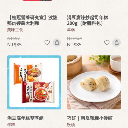
【桂冠營養研究室】波隆
涓豆腐辣炒起司年糕
那肉醬義大利麵
200g（附醬料包）
美味主食
年糕
99
124
85
85
涓豆腐年糕雙享組
巧好｜南瓜雜糧小饅頭
年糕
饅頭