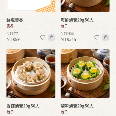
鮮蝦雲吞
海鮮燒賣20g50入
雲吞
包子
77
400
59
315
香菇燒賣20g50入
翡翠燒賣20g50入
包子
包子