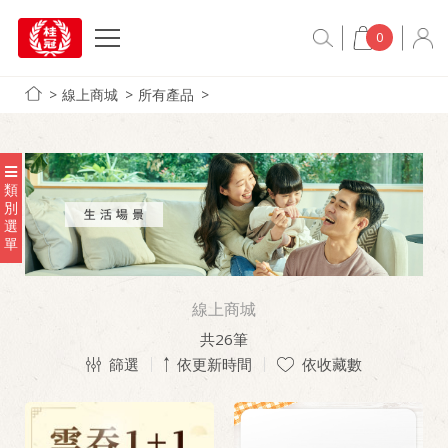
0
線上商城
所有產品
類
別
選
單
線上商城
共
26
筆
篩選
依更新時間
依收藏數