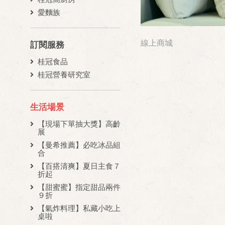
愛麵族
線上商城
訂閱服務
桂冠食品
桂冠營養研究室
生活場景
【現場下單抽大獎】高齡
展
【曼希推薦】必吃冰品組
合
【百搭清爽】夏日主食７
折起
【甜蜜蜜】指定甜品兩件
９折
【氣炸料理】私藏小吃上
桌啦