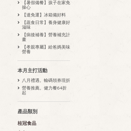
【暑假備餐】孩子在家免
操心
【達免運】冰箱備好料
【蔬食日常】養身健康好
滋味
【病後補養】營養補充計
畫
【孝親專屬】給爸媽美味
營養
本月主打活動
八月禮遇。輸碼領券現折
營養推薦。健力餐64折
起
產品類別
桂冠食品