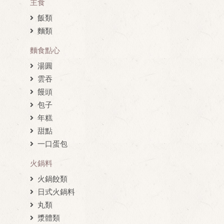
主食
飯類
麵類
麵食點心
湯圓
雲吞
饅頭
包子
年糕
甜點
一口蛋包
火鍋料
火鍋餃類
日式火鍋料
丸類
漿體類