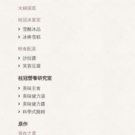
火鍋湯底
桂冠冰菓室
雪酪冰品
冰棒雪糕
輕食配菜
沙拉醬
芙蓉豆腐
桂冠營養研究室
美味主食
美味健力湯
美味健力醬
科學式雞精
原作
原作之選