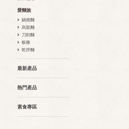
愛麵族
鍋燒麵
烏龍麵
刀削麵
粄條
乾拌麵
最新產品
熱門產品
素食專區