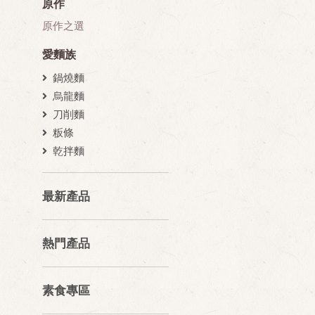
原作
原作之選
愛麵族
鍋燒麵
烏龍麵
刀削麵
粄條
乾拌麵
最新產品
熱門產品
素食專區