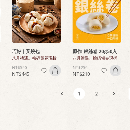
巧好｜叉燒包
原作-銀絲卷 20g50入
八月禮遇。輸碼領券現折
八月禮遇。輸碼領券現折
550
250
445
210
1
2