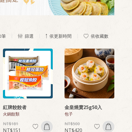
0
筆
篩選
依更新時間
依收藏數
紅牌餃餃者
金皇燒賣25g50入
火鍋餃類
包子
181
500
151
420