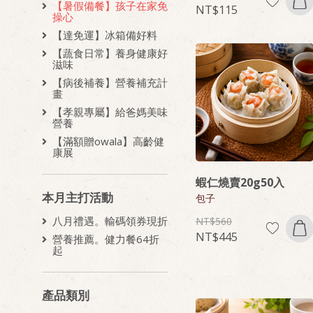
【暑假備餐】孩子在家免
115
操心
【達免運】冰箱備好料
【蔬食日常】養身健康好
滋味
【病後補養】營養補充計
畫
【孝親專屬】給爸媽美味
營養
【滿額贈owala】高齡健
康展
蝦仁燒賣20g50入
本月主打活動
包子
八月禮遇。輸碼領券現折
560
445
營養推薦。健力餐64折
起
產品類別