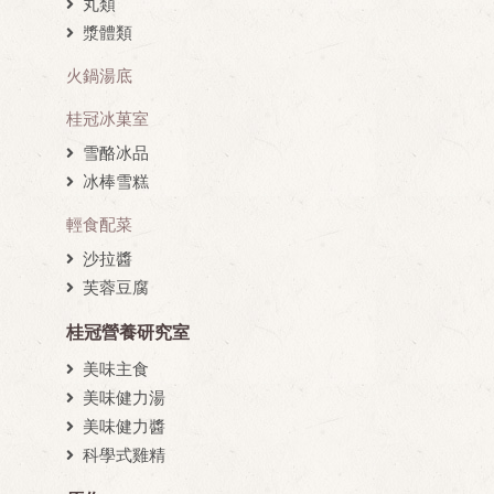
丸類
漿體類
火鍋湯底
桂冠冰菓室
雪酪冰品
冰棒雪糕
輕食配菜
沙拉醬
芙蓉豆腐
桂冠營養研究室
美味主食
美味健力湯
美味健力醬
科學式雞精