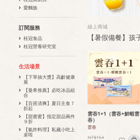
愛麵族
線上商城
訂閱服務
【暑假備餐】孩
桂冠食品
桂冠營養研究室
生活場景
【下單抽大獎】高齡健康
展
【曼希推薦】必吃冰品組
合
【百搭清爽】夏日主食７
折起
雲吞1+1（雲吞+鮮蝦雲
【甜蜜蜜】指定甜品兩件
吞）
９折
雲吞
【氣炸料理】私藏小吃上
桌啦
154