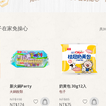
子在家免操心
共
3
新火鍋Party
奶黃包 30g12入
火鍋餃類
包子
198
85
174
75