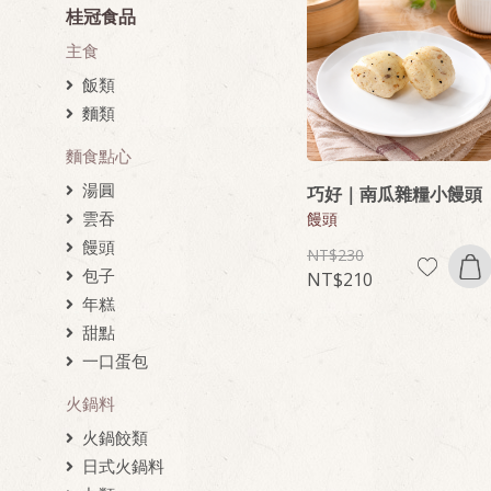
桂冠食品
主食
飯類
麵類
麵食點心
湯圓
巧好｜南瓜雜糧小饅頭
雲吞
饅頭
饅頭
230
包子
210
年糕
甜點
一口蛋包
火鍋料
火鍋餃類
日式火鍋料