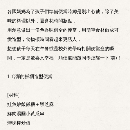
各國媽媽為了孩子們準備便當時總是別出心裁，除了美
味的料理以外，還會花時間妝點，
用創意做出一份色香味俱全的便當，用簡單食材做成可
愛造型，食物頓時間看起來更誘人，
想想孩子每天在午餐或是校外教學時打開便當盒的瞬
間，一定是驚喜又幸福，順便還能跟同學炫耀一下(笑)！
1. Q彈的飯糰造型便當
[材料]
鮭魚炒飯飯糰＋黑芝麻
鮮肉湯圓小黃瓜串
蟳味棒炒蛋