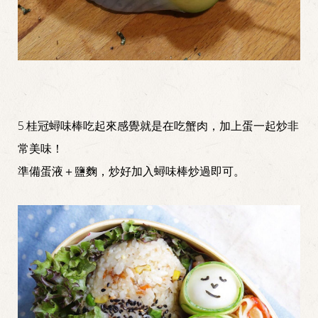
5.桂冠蟳味棒吃起來感覺就是在吃蟹肉，加上蛋一起炒非
常美味！
準備蛋液＋鹽麴，炒好加入蟳味棒炒過即可。