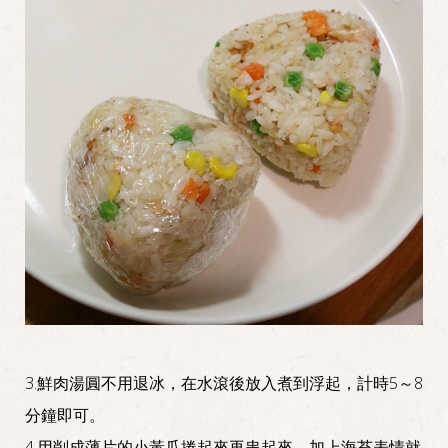
3.鮮肉湯圓不用退冰，在水滾後放入煮到浮起，計時5～8
分鐘即可。
4.用削成薄片的小黃瓜捲起來再串起來、加上海苔表情就