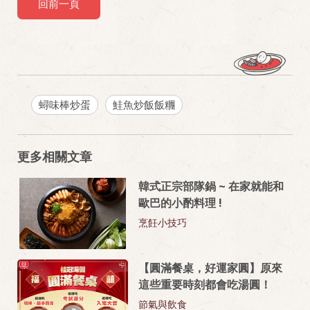
回前一頁
蟳味棒炒蛋
鮭魚炒飯飯糰
更多相關文章
韓式正宗部隊鍋 ~ 在家就能和
歐巴的小酌料理 !
烹飪小技巧
【圓滿餐桌，好運家圓】原來
這些重要時刻都會吃湯圓！
節氣與飲食