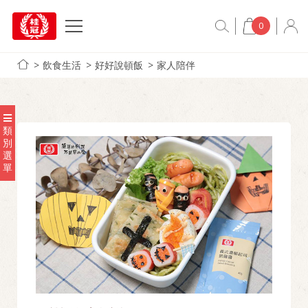
0
飲食生活
好好說頓飯
家人陪伴
類
別
選
單