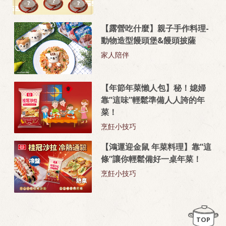
【露營吃什麼】親子手作料理-
動物造型饅頭堡&饅頭披薩
家人陪伴
【年節年菜懶人包】秘！媳婦
靠”這味”輕鬆準備人人誇的年
菜！
烹飪小技巧
【鴻運迎金鼠 年菜料理】靠”這
條”讓你輕鬆備好一桌年菜！
烹飪小技巧
TOP