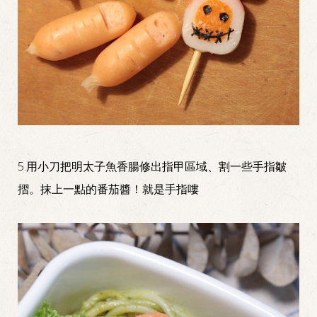
5.用小刀把明太子魚香腸修出指甲區域、割一些手指皺
摺。抹上一點的番茄醬！就是手指嘍