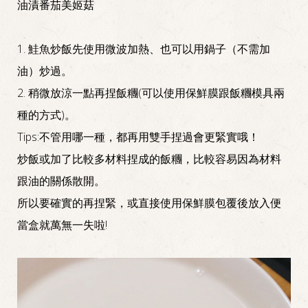
油漬番茄美姬菇
1. 鮭魚炒飯先使用微波加熱、也可以用鍋子（不需加
油）炒過。
2. 稍微放涼一點再捏飯糰(可以使用保鮮膜跟飯糰模具兩
種的方式)。
Tips:不管用哪一種，都再用雙手捏過會更緊實哦！
炒飯或加了比較多材料捏成的飯糰，比較容易因為材料
跟油的關係散開。
所以要確實的再捏緊，或直接使用保鮮膜包覆後放入便
當盒就萬無一失啦!