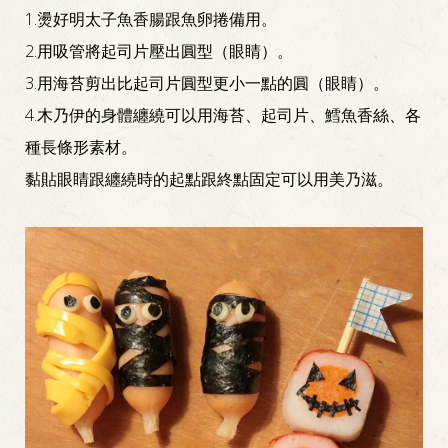
1.燙好明太子魚香腸跟魚卵捲備用。
2.用吸管將起司片壓出圓型（眼睛）。
3.用海苔剪出比起司片圓型更小一點的圓（眼睛）。
4.木乃伊的身體纏繞可以用海苔、起司片、鱈魚香絲、各
種長條形素材。
黏貼眼睛跟纏繞時的起點跟終點固定可以用美乃滋。