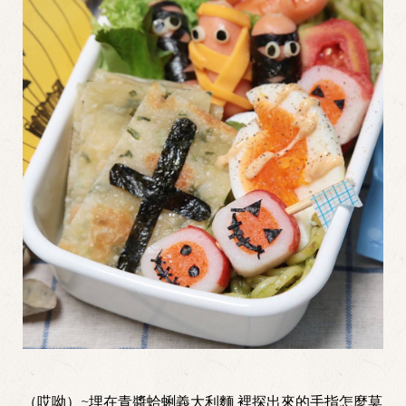
（哎呦）~埋在青醬蛤蜊義大利麵 裡探出來的手指怎麼莫