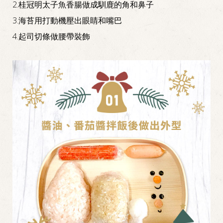
2.桂冠明太子魚香腸做成馴鹿的角和鼻子
3.海苔用打動機壓出眼睛和嘴巴
4.起司切條做腰帶裝飾