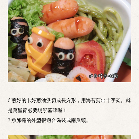
6.煎好的卡好蔥油派切成長方形，用海苔剪出十字架。就
是萬聖節必要場景墓碑喔！
7.魚卵捲的外型很適合偽裝成南瓜頭。