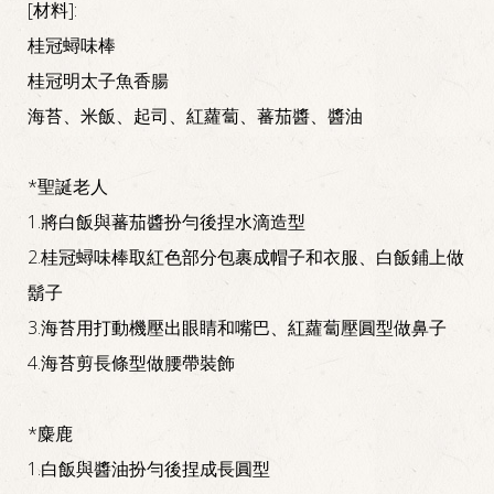
[材料]:
桂冠蟳味棒
桂冠明太子魚香腸
海苔、米飯、起司、紅蘿蔔、蕃茄醬、醬油
*聖誕老人
1.將白飯與蕃茄醬扮勻後捏水滴造型
2.桂冠蟳味棒取紅色部分包裹成帽子和衣服、白飯鋪上做
鬍子
3.海苔用打動機壓出眼睛和嘴巴、紅蘿蔔壓圓型做鼻子
4.海苔剪長條型做腰帶裝飾
*麋鹿
1.白飯與醬油扮勻後捏成長圓型