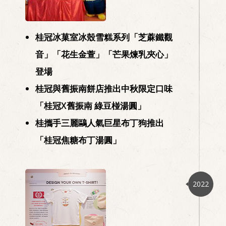
桂冠冰菓室冰殼雪糕系列「芝蔴鐵觀
14
音」「花生金萱」「芒果煉乳夾心」
登場
桂冠與舊振南餅店推出中秋限定口味
「桂冠X舊振南 綠豆椪湯圓」
桂攜手三麗鷗人氣巨星布丁狗推出
「桂冠焦糖布丁湯圓」
2022
13