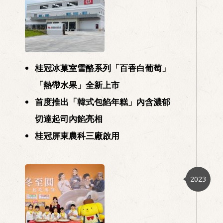
桂冠冰菓室雪酪系列「百香白葡萄」
「熱帶水果」全新上市
首度推出「韓式包餡年糕」內含濃郁
切達起司內餡亮相
15
桂冠屏東農科三廠啟用
2023