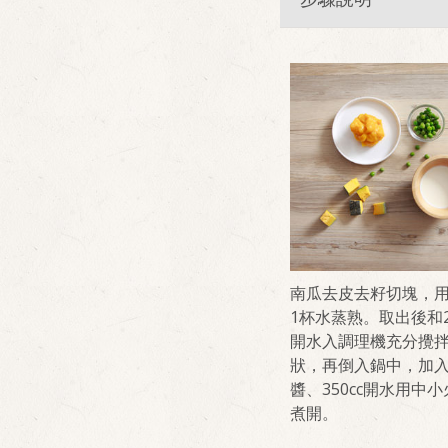
南瓜去皮去籽切塊，
1杯水蒸熟。取出後和20
開水入調理機充分攪
狀，再倒入鍋中，加
醬、350cc開水用中
煮開。