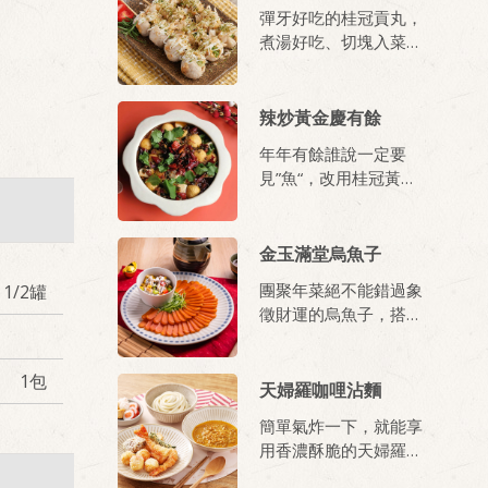
彈牙好吃的桂冠貢丸，
煮湯好吃、切塊入菜天
口感外，拿來烤肉，風
味也超讚。
辣炒黃金慶有餘
年年有餘誰說一定要
見”魚“，改用桂冠黃金
魚蛋，別有一番好滋
味！ 火辣辣的醬汁，
開胃下飯，冷冷的除夕
金玉滿堂烏魚子
夜吃最剛好！
團聚年菜絕不能錯過象
1/2罐
徵財運的烏魚子，搭配
時蔬沙拉、淋上桂冠沙
拉醬，財富降臨（醬
1包
淋）收穫滿滿！
天婦羅咖哩沾麵
簡單氣炸一下，就能享
用香濃酥脆的天婦羅，
再配上Q彈烏龍麵與咖