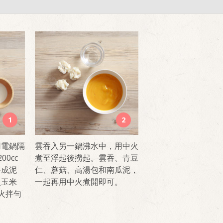
1
2
用電鍋隔
雲吞入另一鍋沸水中，用中火
0cc
煮至浮起後撈起。雲吞、青豆
拌成泥
仁、蘑菇、高湯包和南瓜泥，
入玉米
一起再用中火煮開即可。
小火拌勻