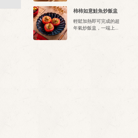
哩，簡直人間美味！
柿柿如意鮭魚炒飯盅
輕鬆加熱即可完成的超
年氣炒飯盅，一端上桌
即香氣撲鼻，象徵新的
一年柿柿如意，年年有
餘！