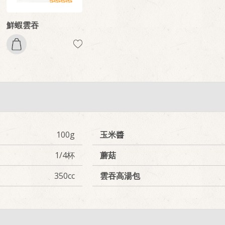
鮮蝦雲吞
100g
玉米醬
1/4杯
蘑菇
350cc
雲吞高湯包