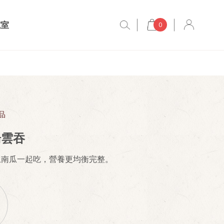
究室
0
品
湯雲吞
上南瓜一起吃，營養更均衡完整。