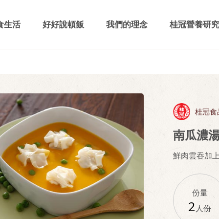
食生活
好好說頓飯
我們的理念
桂冠營養研
桂冠食
南瓜濃
鮮肉雲吞加
份量
2
人份