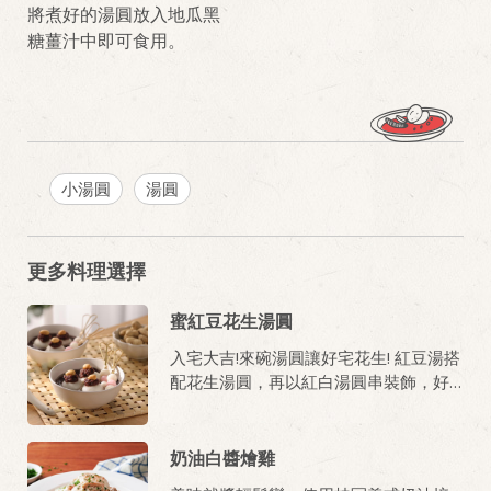
將煮好的湯圓放入地瓜黑
糖薑汁中即可食用。
小湯圓
湯圓
更多料理選擇
蜜紅豆花生湯圓
入宅大吉!來碗湯圓讓好宅花生! 紅豆湯搭
配花生湯圓，再以紅白湯圓串裝飾，好
看又美味!
奶油白醬燴雞