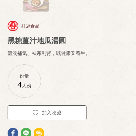
桂冠食品
黑糖薑汁地瓜湯圓
溫潤補氣、祛寒利腎，既健康又養生。
份量
4
人份
加入收藏