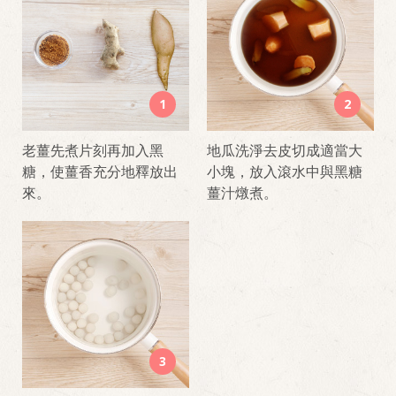
1
2
老薑先煮片刻再加入黑
地瓜洗淨去皮切成適當大
糖，使薑香充分地釋放出
小塊，放入滾水中與黑糖
來。
薑汁燉煮。
3