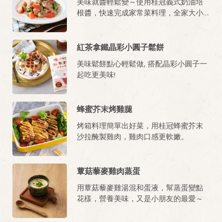
美味就醬輕鬆變～使用桂冠義式奶油培
根醬，快速完成家常菜料理，全家大小
都愛吃!
紅茶拿鐵晶彩小圓子鬆餅
美味鬆餅點心輕鬆做, 搭配晶彩小圓子一
起吃更美味!
蜂蜜芥末烤雞腿
烤箱料理簡單出好菜，用桂冠蜂蜜芥末
沙拉醃製雞肉，雞肉口感更軟嫩。
蕈菇藜麥雞肉蒸蛋
用蕈菇藜麥雞湯混和蛋液，幫蒸蛋變點
花樣，營養美味，又是小朋友的最愛～