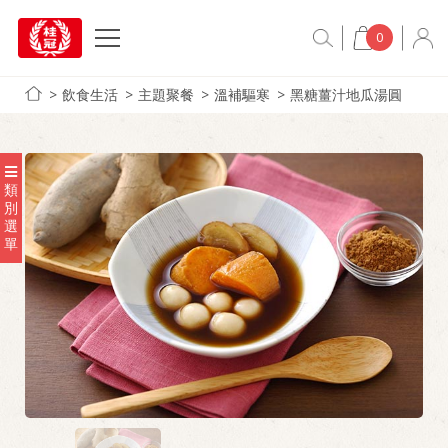
0
飲食生活
主題聚餐
溫補驅寒
黑糖薑汁地瓜湯圓
類
別
選
單