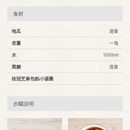
食材
地瓜
適量
老薑
一塊
水
1000ml
黑糖
適量
桂冠芝麻包餡小湯圓
步驟說明