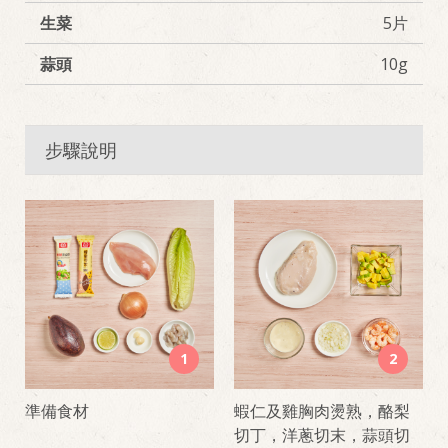
生菜
5片
蒜頭
10g
步驟說明
1
2
準備食材
蝦仁及雞胸肉燙熟，酪梨
切丁，洋蔥切末，蒜頭切