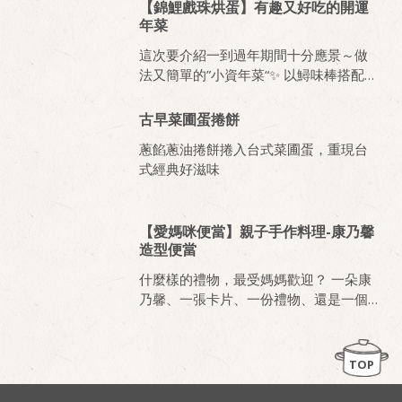
【錦鯉戲珠烘蛋】有趣又好吃的開運
年菜
這次要介紹一到過年期間十分應景～做
法又簡單的”小資年菜“✨ 以鱘味棒搭配烘
蛋，作為點綴，喜氣洋洋的紅色讓這道
料理活潑生動 好像看到食堂裡的錦鯉！
古早菜圃蛋捲餅
配上黃金起司球，吉祥又有趣！
蔥餡蔥油捲餅捲入台式菜圃蛋，重現台
式經典好滋味
【愛媽咪便當】親子手作料理-康乃馨
造型便當
什麼樣的禮物，最受媽媽歡迎？ 一朵康
乃馨、一張卡片、一份禮物、還是一個
份餐？無論哪一種，只要能表達心意，
相信媽媽都會很開心。 跟著桂冠學做
菜，自己動手做料理，展現對媽咪的感
TOP
謝與敬愛。 材料取得簡單、料理過程不
複雜，即便是不常下廚的爸爸、沒做過