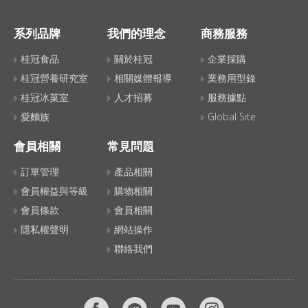
料理的孩子，都能完成的康乃馨造型便
當，事不宜遲趕緊學起來，做好送給家
系列品牌
我們的理念
商務服務
中最最最最偉大的媽咪。
桂冠食品
關於桂冠
企業採購
桂冠營養研究室
相關媒體報導
業務用型錄
桂冠冰菓室
人才招募
服務據點
愛麵族
Global Site
會員相關
常見問題
訂單管理
產品相關
會員權益與等級
購物相關
會員條款
會員相關
隱私權聲明
網站操作
聯絡我們