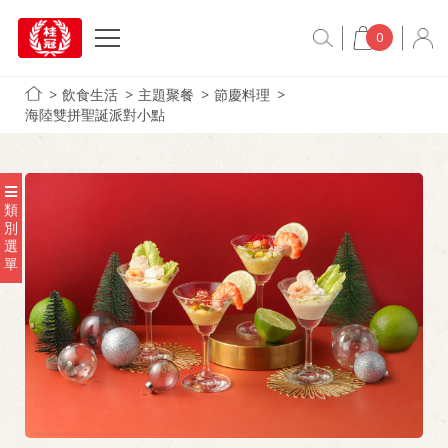
0
飲食生活
主題聚餐
節慶料理
海陸雙拼聖誕派對小點
類
別
選
單