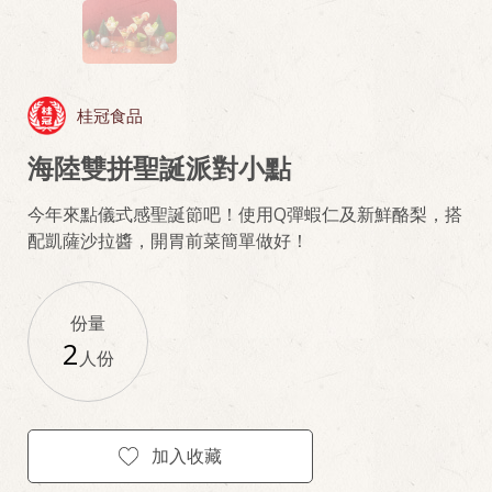
桂冠食品
海陸雙拼聖誕派對小點
今年來點儀式感聖誕節吧！使用Q彈蝦仁及新鮮酪梨，搭
配凱薩沙拉醬，開胃前菜簡單做好！
份量
2
人份
加入收藏