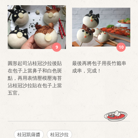
9
10
圓形起司沾桂冠沙拉後貼
最後再將包子用長竹籤串
在包子上當鼻子和白色斑
成串，完成！
點，再用表情壓模壓海苔
沾桂冠沙拉貼在包子上當
五官。
桂冠凱薩醬
桂冠沙拉