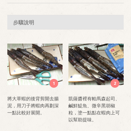
步驟說明
1
2
將大草蝦的後背剪開去腸
凱薩醬裡有帕馬森起司、
泥，用刀子將蝦肉再劃深
鹹鮮鯷魚、微辛黑胡椒
一點比較好展開。
粒，塗一點點在蝦肉上可
以幫助提味。