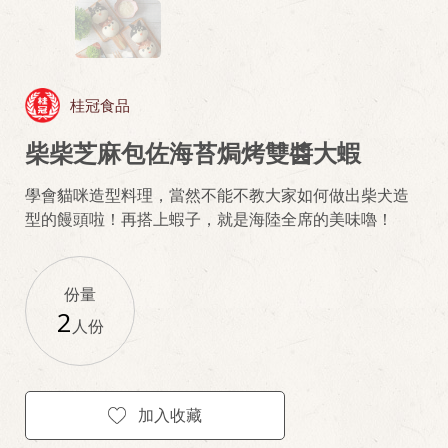
桂冠食品
柴柴芝麻包佐海苔焗烤雙醬大蝦
學會貓咪造型料理，當然不能不教大家如何做出柴犬造
型的饅頭啦！再搭上蝦子，就是海陸全席的美味嚕！
份量
2
人份
加入收藏