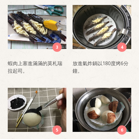
3
4
蝦肉上塞進滿滿的莫札瑞
放進氣炸鍋以180度烤6分
拉起司。
鐘。
5
6