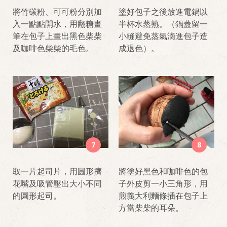
將竹碳粉、可可粉分別加
塗好包子之後放進電鍋以
入一點點開水，用翻糖畫
半杯水蒸熟。（鍋蓋留一
筆在包子上畫出黑色柴柴
小縫避免蒸氣滴進包子造
及咖啡色柴柴的毛色。
成退色）。
7
8
取一片起司片，用圓形擠
將塗好黑色和咖啡色的包
花嘴及吸管壓出大小不同
子外皮剪一小三角形，用
的圓形起司。
煎義大利麵條插在包子上
方當柴柴的耳朵。