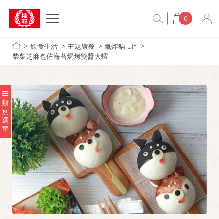
0
飲食生活
主題聚餐
氣炸鍋 DIY
柴柴芝麻包佐海苔焗烤雙醬大蝦
類
別
選
單