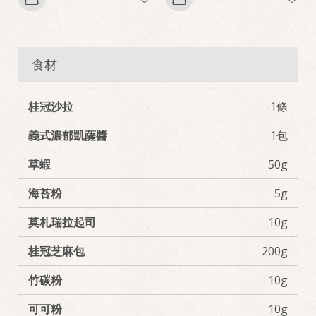
食材
桂冠沙拉
1條
義式濃郁凱薩醬
1包
草蝦
50g
海苔粉
5g
莫札瑞拉起司
10g
桂冠芝麻包
200g
​竹碳粉
10g
可可粉
10g