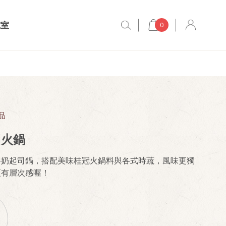
究室
0
品
司火鍋
牛奶起司鍋，搭配美味桂冠火鍋料與各式時蔬，風味更獨
更有層次感喔！