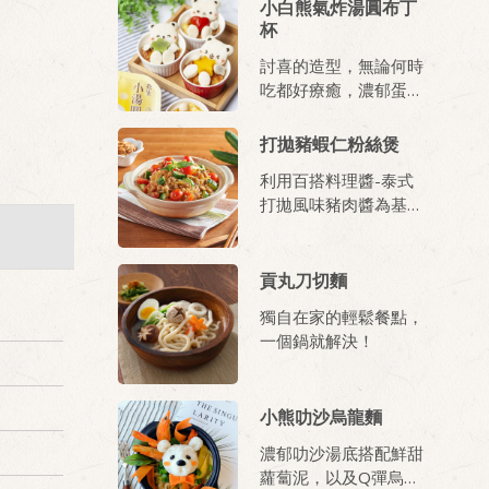
小白熊氣炸湯圓布丁
杯
討喜的造型，無論何時
吃都好療癒，濃郁蛋香
加上軟Q湯圓和內餡的
芝麻香氣，最佳下午茶
打拋豬蝦仁粉絲煲
當之無塊，大人小孩一
利用百搭料理醬-泰式
吃都愛上。
打拋風味豬肉醬為基
底，將泡軟的粉絲、番
茄快速煮入味，再搭配
Q彈的蝦仁，爽脆又鮮
貢丸刀切麵
甜的小黃瓜，好吃的泰
獨自在家的輕鬆餐點，
式風味料理也能在家輕
一個鍋就解決！
鬆上桌
小熊叻沙烏龍麵
濃郁叻沙湯底搭配鮮甜
蘿蔔泥，以及Q彈烏龍