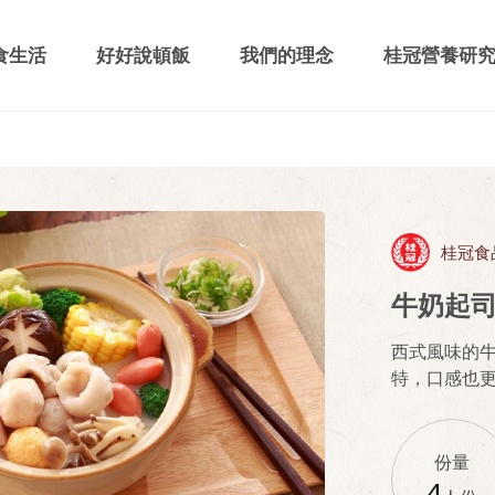
食生活
好好說頓飯
我們的理念
桂冠營養研
桂冠食
牛奶起
西式風味的
特，口感也
份量
4