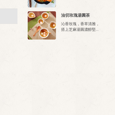
麵，每一口都吸滿濃郁
叻沙！
油切玫瑰湯圓茶
沁香玫瑰，香草清雅，
搭上芝麻湯圓濃醇堅果
味，享受新花樣。