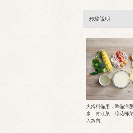
步驟說明
火鍋料備用，準備洋
米、青江菜、綠花椰
入鍋內。