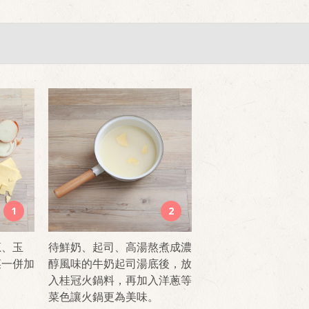
1
2
蔥、玉
待鮮奶、起司、高湯熬煮成濃
菜一併加
醇風味的牛奶起司湯底後，放
入桂冠火鍋料，再加入洋蔥等
菜色讓火鍋更為美味。