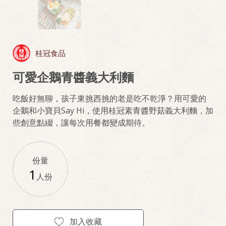
桂冠食品
可愛企鵝青醬義大利麵
吃飯好無聊，孩子東挑西挑的老是吃不乾淨？用可愛的
企鵝和小寶貝Say Hi，使用桂冠素青醬野菇義大利麵，加
些創意點綴，讓每次用餐都變成期待。
份量
1
人份
加入收藏