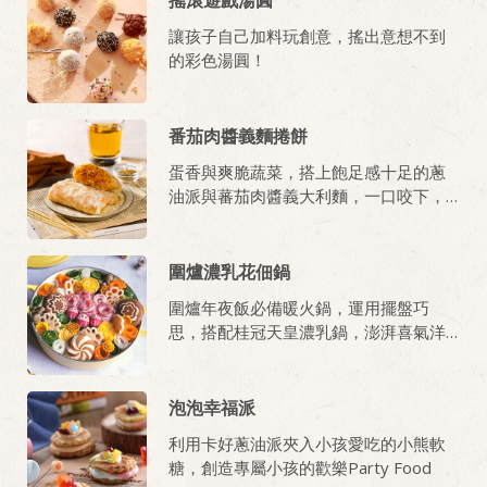
讓孩子自己加料玩創意，搖出意想不到
的彩色湯圓！
番茄肉醬義麵捲餅
蛋香與爽脆蔬菜，搭上飽足感十足的蔥
油派與蕃茄肉醬義大利麵，一口咬下，
營養100分。
圍爐濃乳花佃鍋
圍爐年夜飯必備暖火鍋，運用擺盤巧
思，搭配桂冠天皇濃乳鍋，澎湃喜氣洋
洋的圍爐火鍋上桌！ 此道含豐富的蔬
菜，全家吃得更健康！
泡泡幸福派
利用卡好蔥油派夾入小孩愛吃的小熊軟
糖，創造專屬小孩的歡樂Party Food