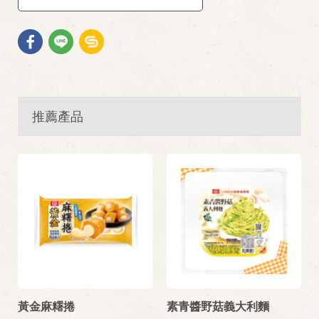
推薦產品
黃金麻糬捲
素青醬野菇義大利麵