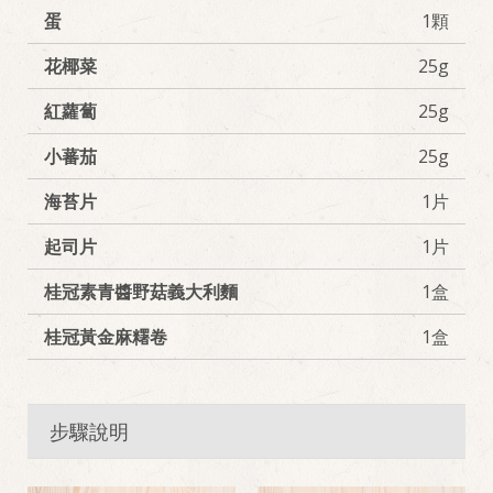
蛋
1顆
花椰菜
25g
紅蘿蔔
25g
小蕃茄
25g
海苔片
1片
起司片
1片
桂冠素青醬野菇義大利麵
1盒
桂冠黃金麻糬卷
1盒
步驟說明