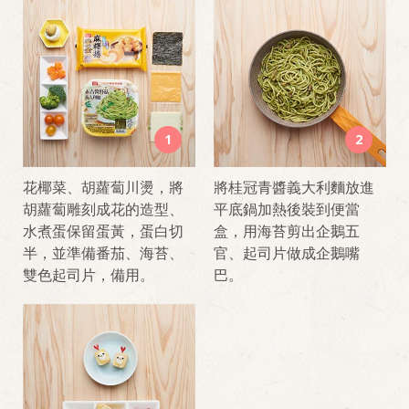
1
2
花椰菜、胡蘿蔔川燙，將
將桂冠青醬義大利麵放進
胡蘿蔔雕刻成花的造型、
平底鍋加熱後裝到便當
水煮蛋保留蛋黃，蛋白切
盒，用海苔剪出企鵝五
半，並準備番茄、海苔、
官、起司片做成企鵝嘴
雙色起司片，備用。
巴。