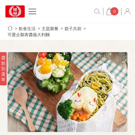
0
飲食生活
主題聚餐
親子共廚
可愛企鵝青醬義大利麵
類
別
選
單