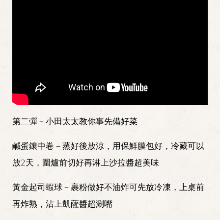
第二彈－小田太太教你事先備好菜
鹹蛋鑲中卷－蒸好後放涼，用保鮮膜包好，冷藏可以
放2天，圍爐前切好再淋上沙拉醬超美味
黃金起司蝦球－裹粉做好不油炸可先放冷凍，上桌前
再炸熟，沾上凱薩醬超涮嘴