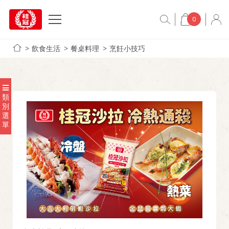
0
飲食生活
餐桌料理
烹飪小技巧
類
別
選
單