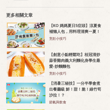
更多相關文章
【KO 媽媽夏日5症頭】涼夏食
補懶人包，用料理清爽一夏！
烹飪小技巧
【創意小點輕鬆吃】桂冠清炒
蒜香雞肉義大利麵化身學生最
愛-炒麵麵包
烹飪小技巧
【消暑三秘技】一分半學會煮
出餐廳級 鮮！甜！脆！綠竹筍
沙拉！？
節氣與飲食