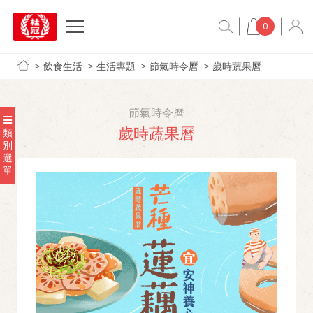
0
飲食生活
生活專題
節氣時令曆
歲時蔬果曆
節氣時令曆
歲時蔬果曆
類
別
選
單