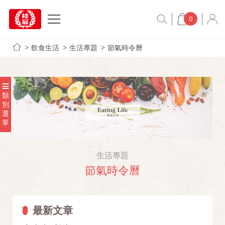
0
飲食生活
生活專題
節氣時令曆
類
別
選
單
生活專題
節氣時令曆
最新文章