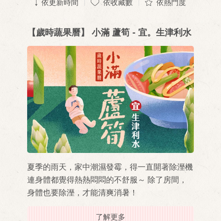
依更新時間
依收藏數
依熱門度
【歲時蔬果曆】 小滿 蘆筍 - 宜。生津利水
夏季的雨天，家中潮濕發霉，得一直開著除溼機
連身體都覺得熱熱悶悶的不舒服～ 除了房間，
身體也要除溼，才能清爽消暑！
了解更多