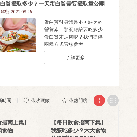
南」，並解釋每日飲食指南
白質攝取多少？一天蛋白質需要攝取量公開
六大類食物的分類標準，讓
大解密
2022.08.26
大家可以快速了解如何食物
蛋白質對身體是不可缺乏的
中的營養！
營養素，那麼應該要吃多少
蛋白質才足夠呢？我們提供
兩種方式讓您參考
了解更多
新時間
依收藏數
依熱門度
食指南上集】
【每日飲食指南下集】
類食物
我該吃多少？六大食物