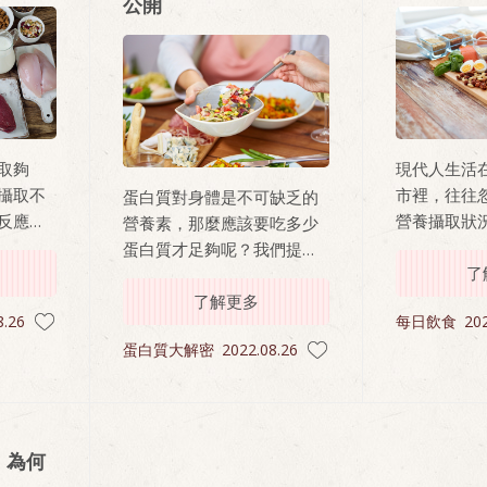
公開
取夠
現代人生活
攝取不
市裡，往往
蛋白質對身體是不可缺乏的
反應，
營養攝取狀
營養素，那麼應該要吃多少
不是有
訊，才緊張
蛋白質才足夠呢？我們提供
方法。然而
了
兩種方式讓您參考
種飲食，到
了解更多
8.26
每日飲食
202
呢？本文將
蛋白質大解密
2022.08.26
福部公布的
南」，並解
六大類食物
大家可以快
中的營養！
」為何