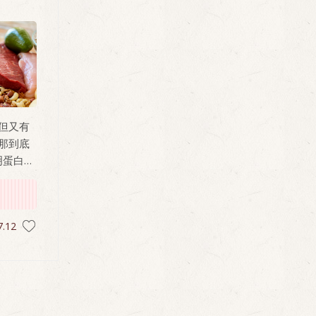
但又有
那到底
明蛋白質
，並告
有吃到
7.12