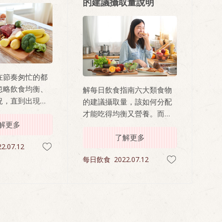
的建議攝取量說明
在節奏匆忙的都
忽略飲食均衡、
解每日飲食指南六大類食物
況，直到出現警
的建議攝取量，該如何分配
地上網搜尋飲食
才能吃得均衡又營養。而每
，網路上充斥各
解更多
種食物的建議攝取量可以溯
底怎麼吃才健康
源於熱量的需求。
了解更多
2.07.12
為你詳細介紹衛
每日飲食
2022.07.12
「每日飲食指
釋每日飲食指南
的分類標準，讓
速了解如何食物