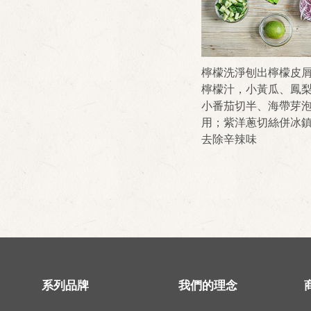
檸檬洗淨刨出檸檬皮
檸檬汁，小黃瓜、鳳
小番茄切半、海帶芽
用；紫洋蔥切絲併冰
去除辛辣味
系列品牌
我們的理念