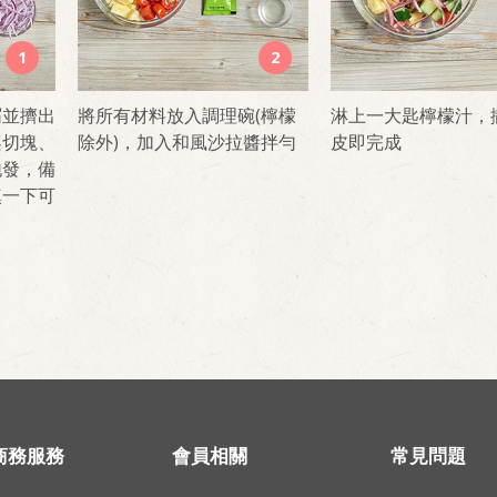
1
2
屑並擠出
將所有材料放入調理碗(檸檬
淋上一大匙檸檬汁，
梨切塊、
除外)，加入和風沙拉醬拌勻
皮即完成
泡發，備
鎮一下可
商務服務
會員相關
常見問題