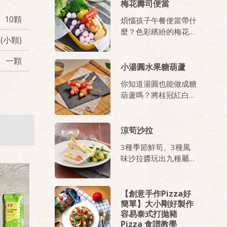
梅花壽司便當
10顆
煩惱孩子午餐便當帶什
麼？色彩繽紛的梅花壽
顆(小顆)
司絕對是首選！蔬果、
玉子燒配上壽司，看起
一顆
來好吃，吃起來更美
小湯圓水果糖葫蘆
味，讓用餐多了樂趣，
你知道湯圓也能做成糖
小寶貝再也不挑食。
葫蘆嗎？將桂冠紅白小
湯圓裹上糖漿，一口小
湯圓、一口番茄，美妙
滋味在口中！
涼筍沙拉
3種季節鮮筍、3種風
味沙拉醬玩出九種屬於
當令的餐桌風光！
【創意手作Pizza好
簡單】大小剛好製作
容易泰式打拋豬
Pizza 食譜教學