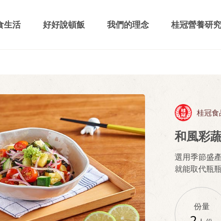
食生活
好好說頓飯
我們的理念
桂冠營養研
桂冠食
和風彩
選用季節盛
就能取代瓶
份量
2