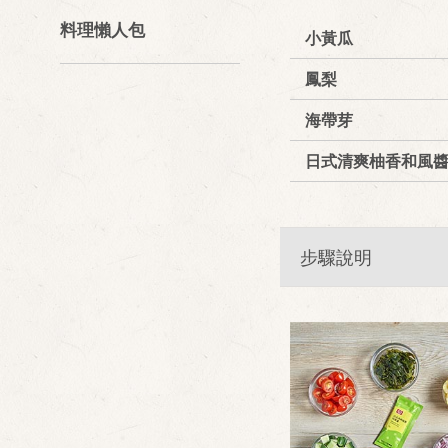
料理懶人包
小黃瓜
鳳梨
海帶芽
日式清爽柚香和風
步驟說明