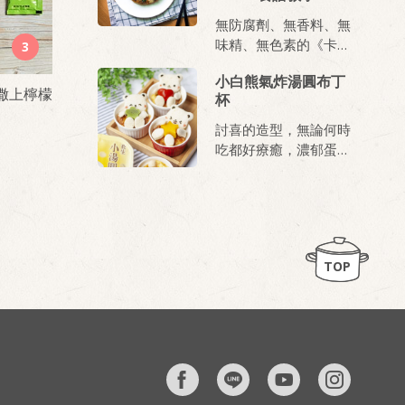
無防腐劑、無香料、無
味精、無色素的《卡好
3
派餅系列》，結合料滿
小白熊氣炸湯圓布丁
實在味道有夠讚的《百
撒上檸檬
杯
搭醬料包》可以擦出什
麼創意吃法？小編和料
討喜的造型，無論何時
理達人學了幾招，深深
吃都好療癒，濃郁蛋香
覺得冰箱備有這兩項產
加上軟Q湯圓和內餡的
品，也太方便了吧！
芝麻香氣，最佳下午茶
為什麼小編這麼說？因
當之無塊，大人小孩一
為可以DIY 披薩！披
吃都愛上。
薩！披薩耶！ ((太驚訝
～忍不住說三次XD))
TOP