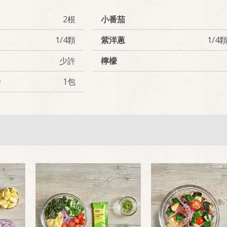
2根
小番茄
1/4顆
紫洋蔥
1/4
少許
檸檬
醬
1包