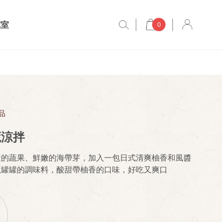
究室
0
品
蔬涼拌
產的蔬果、鮮嫩的海帶芽，加入一包日式清爽柚香和風醬
瓶罐罐的調味料，酸甜帶柚香的口味，好吃又爽口