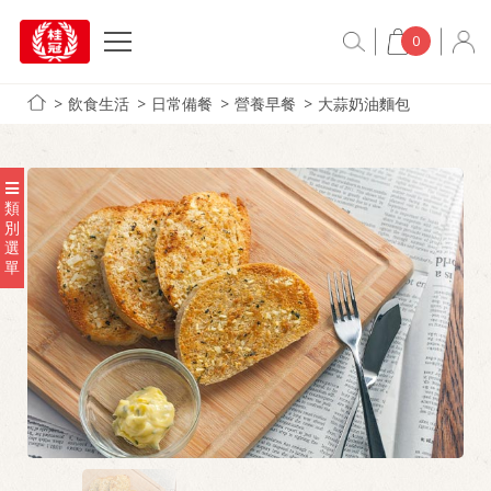
0
飲食生活
日常備餐
營養早餐
大蒜奶油麵包
類
別
選
單