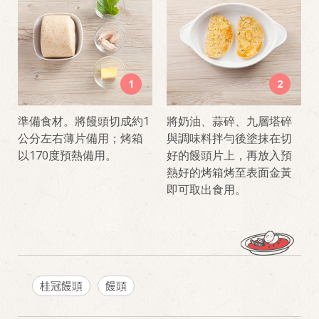
1
2
準備食材。將饅頭切成約1
將奶油、蒜碎、九層塔碎
公分左右薄片備用；烤箱
與調味料拌勻後塗抹在切
以170度預熱備用。
好的饅頭片上，再放入預
熱好的烤箱烤至表面金黃
即可取出食用。
桂冠饅頭
饅頭