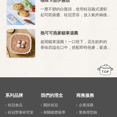
喵咪卡娃伊饅頭
一塵不變的白饅頭，使用桂冠義式濃郁
起司凱薩醬、桂冠雲吞，放入氣炸鍋後
再做些小點綴，夾餡的自製貓咪饅頭就
完成。
熱可可燕麥貓掌湯圓
超萌貓掌湯圓！一口咬下，花生餡料的
香味四溢在口中，搭配即時燕麥，最適
合親子一起享用！
TOP
系列品牌
我們的理念
商務服務
桂冠食品
關於桂冠
企業採購
桂冠營養研究室
相關媒體報導
業務用型錄