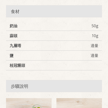
食材
奶油
50g
蒜頭
10g
九層塔
適量
鹽
適量
桂冠饅頭
步驟說明