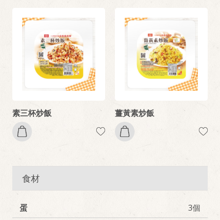
素三杯炒飯
薑黃素炒飯
食材
蛋
3個