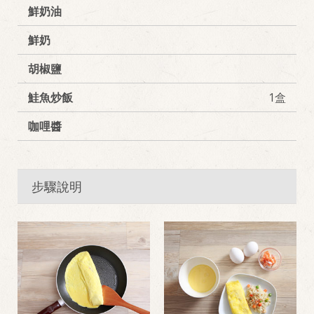
鮮奶油
鮮奶
胡椒鹽
鮭魚炒飯
1盒
咖哩醬
步驟說明