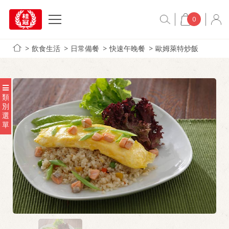
0
飲食生活
日常備餐
快速午晚餐
歐姆萊特炒飯
類
別
選
單