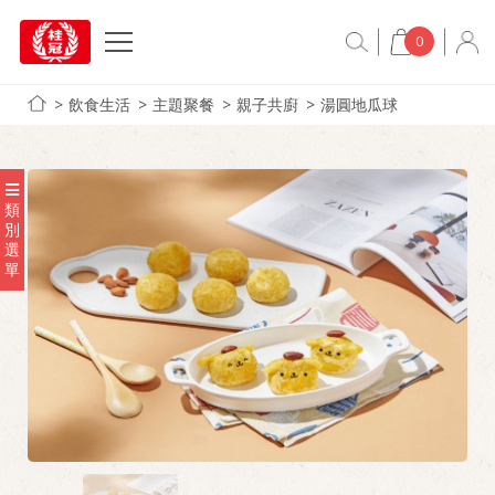
0
飲食生活
主題聚餐
親子共廚
湯圓地瓜球
類
別
選
單