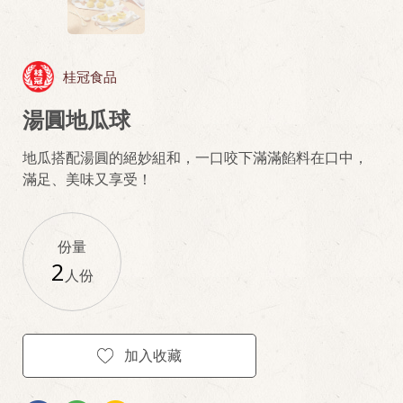
桂冠食品
湯圓地瓜球
地瓜搭配湯圓的絕妙組和，一口咬下滿滿餡料在口中，
滿足、美味又享受！
份量
2
人份
加入收藏