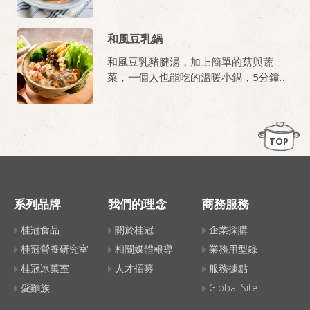
取。
和風豆乳鍋
和風豆乳豬腱湯，加上簡單的菇與蔬
菜，一個人也能吃的溫暖小鍋，5分鐘快
速上桌！
TOP
系列品牌
我們的理念
商務服務
桂冠食品
關於桂冠
企業採購
桂冠營養研究室
相關媒體報導
業務用型錄
桂冠冰菓室
人才招募
服務據點
愛麵族
Global Site