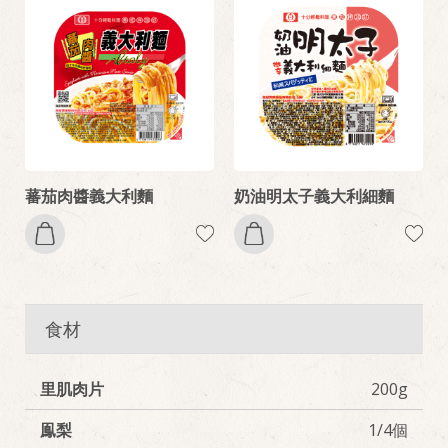
蕃茄肉醬義大利麵
奶油明太子義大利細麵
食材
里肌肉片
200g
鳯梨
1/4個