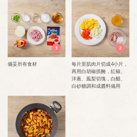
1
2
備妥所有食材
每片里肌肉片切成4小片，
再用白胡椒抓醃，紅椒、
洋蔥、鳯梨切塊，白醋、
白砂糖調和成醬料備用