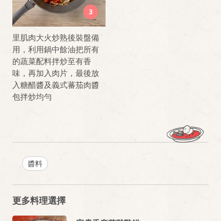
3
里肌肉大火炒熟後裝盤備
用，利用鍋中餘油把所有
的蔬菜配料拌炒至有香
味，再加入肉片，最後放
入糖醋醬及義式蕃茄肉醬
包拌炒均勻
醬料
更多料理選擇