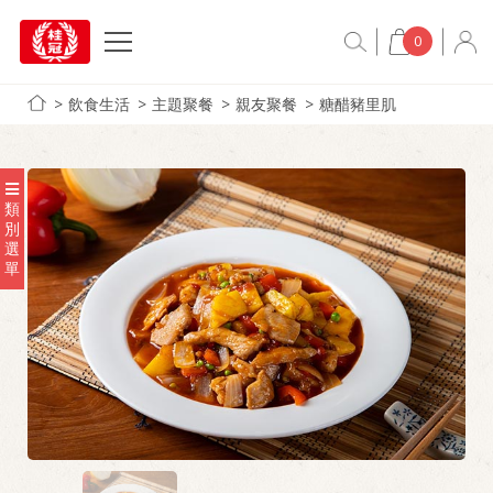
0
飲食生活
主題聚餐
親友聚餐
糖醋豬里肌
類
別
選
單