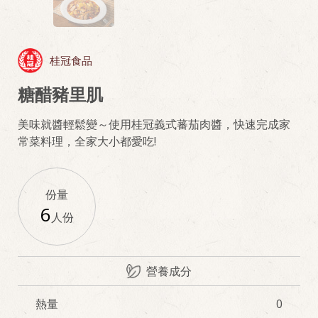
桂冠食品
糖醋豬里肌
美味就醬輕鬆變～使用桂冠義式蕃茄肉醬，快速完成家
常菜料理，全家大小都愛吃!
份量
6
人份
營養成分
熱量
0