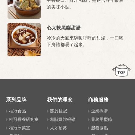
的美味小點。
心太軟黑梨甜湯
冷冷的天氣來碗暖呼呼的甜湯，一口喝
下身體都暖了起來。
TOP
系列品牌
我們的理念
商務服務
桂冠食品
關於桂冠
企業採購
桂冠營養研究室
相關媒體報導
業務用型錄
桂冠冰菓室
人才招募
服務據點