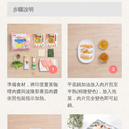
步驟說明
1
2
準備食材，將印度薑黃咖
平底鍋加油放入肉片煎至
哩肉醬與波隆那番茄肉醬
半熟(稍微變色)，放入泡
依照包裝指示加熱。
菜，肉片完全變色即可起
鍋。