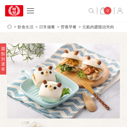
0
飲食生活
日常備餐
營養早餐
元氣肉醬饅頭夾肉
類
別
選
單