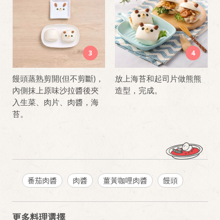
3
4
饅頭蒸熟剪開(但不剪斷)，
放上海苔和起司片做熊熊
內側抹上原味沙拉醬後夾
造型，完成。
入生菜、肉片、肉醬，海
苔。
番茄肉醬
肉醬
薑黃咖哩肉醬
饅頭
更多料理選擇