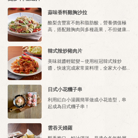
蒜味香料雞胸沙拉
酪梨含豐富不飽和脂肪酸，營養價值極
高，搭配雞胸肉與多種蔬果，不但健康
更吃得享受!
韓式辣炒豬肉片
美味就醬輕鬆變～使用桂冠韓式辣炒
醬，快速完成家常菜料理，全家大小都
愛吃!
日式小花糰子串
利用紅白小湯圓簡單做成小花造型，串
起成為日式糰子串！
雲吞天婦羅
酥香脆口、鮮汁滿溢，是適合各年齡層