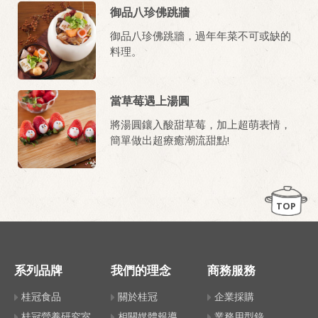
御品八珍佛跳牆
御品八珍佛跳牆，過年年菜不可或缺的
料理。
當草莓遇上湯圓
將湯圓鑲入酸甜草莓，加上超萌表情，
簡單做出超療癒潮流甜點!
TOP
系列品牌
我們的理念
商務服務
桂冠食品
關於桂冠
企業採購
桂冠營養研究室
相關媒體報導
業務用型錄