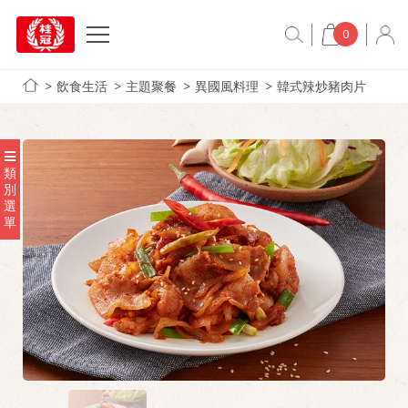
0
飲食生活
主題聚餐
異國風料理
韓式辣炒豬肉片
類
別
選
單