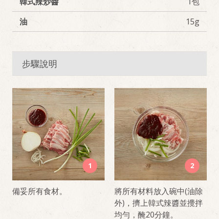
韓式辣炒醬
1包
油
15g
步驟說明
1
2
備妥所有食材。
將所有材料放入碗中(油除
外)，擠上韓式辣醬並攪拌
均勻，醃20分鐘。