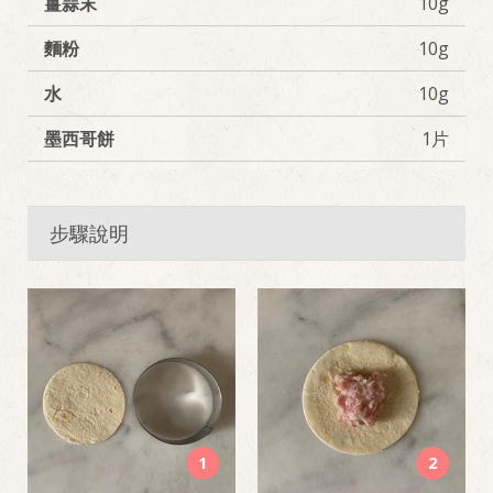
薑蒜末
10g
麵粉
10g
水
10g
墨西哥餅
1片
步驟說明
1
2