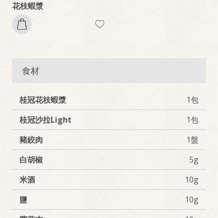
花枝蝦漿
食材
桂冠花枝蝦漿
1包
桂冠沙拉Light
1包
豬絞肉
1盤
白胡椒
5g
米酒
10g
鹽
10g