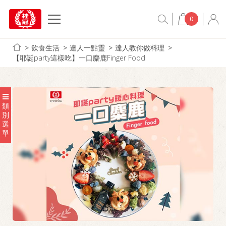
0
飲食生活
達人一點靈
達人教你做料理
【耶誕party這樣吃】一口麋鹿Finger Food
類
別
選
單