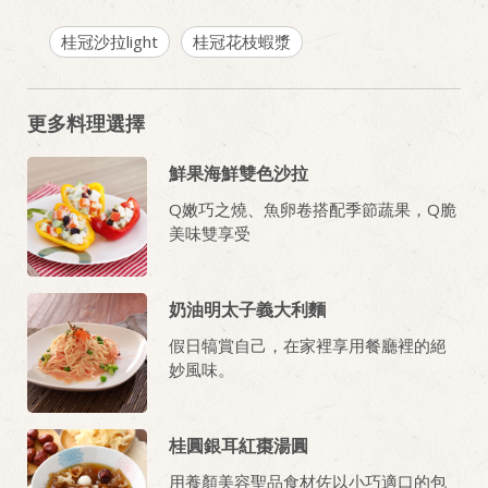
桂冠沙拉light
桂冠花枝蝦漿
更多料理選擇
鮮果海鮮雙色沙拉
Q嫩巧之燒、魚卵卷搭配季節蔬果，Q脆
美味雙享受
奶油明太子義大利麵
假日犒賞自己，在家裡享用餐廳裡的絕
妙風味。
桂圓銀耳紅棗湯圓
用養顏美容聖品食材佐以小巧適口的包