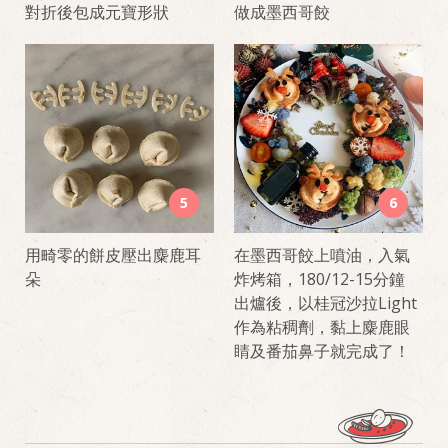
對折後包成元寶形狀
做成墨西哥餃
5
6
用畸零的餅皮壓出麋鹿耳
在墨西哥餃上噴油，入氣
朵
炸烤箱，180/12-15分鐘
出爐後，以桂冠沙拉Light
作為粘稠劑，黏上麋鹿眼
睛及番茄鼻子就完成了！