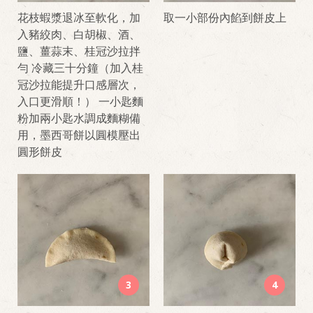
花枝蝦漿退冰至軟化，加
取一小部份內餡到餅皮上
入豬絞肉、白胡椒、酒、
鹽、薑蒜末、桂冠沙拉拌
勻 冷藏三十分鐘（加入桂
冠沙拉能提升口感層次，
入口更滑順！） 一小匙麵
粉加兩小匙水調成麵糊備
用，墨西哥餅以圓模壓出
圓形餅皮
3
4