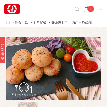
0
飲食生活
主題聚餐
氣炸鍋 DIY
西西里炸飯糰
類
別
選
單