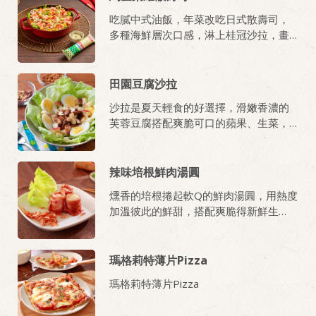
吃膩中式油飯，年菜改吃日式散壽司，
多種海鮮層次口感，淋上桂冠沙拉，畫
龍點睛，美味再加乘。
田園豆腐沙拉
沙拉是夏天輕食的好選擇，滑嫩香濃的
芙蓉豆腐搭配爽脆可口的蘋果、生菜，
灑上少許的魚鬆一起享用，非常美味!
辣味培根鮮肉湯圓
燻香的培根捲起軟Q的鮮肉湯圓，用熱度
加溫彼此的鮮甜，搭配爽脆得新鮮生
菜，原來湯圓也可以這樣吃！
瑪格莉特薄片Pizza
瑪格莉特薄片Pizza