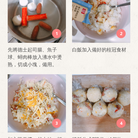
1
2
先將德士起司腸、魚子
白飯加入備好的桂冠食材
球、蟳肉棒放入沸水中燙
熟，切成小塊，備用。
3
4