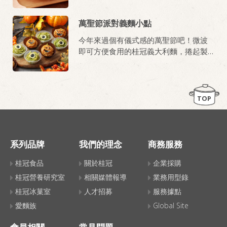
萬聖節派對義麵小點
今年來過個有儀式感的萬聖節吧！微波
即可方便食用的桂冠義大利麵，捲起製
作成應景小點，好吃又好玩！
TOP
系列品牌
我們的理念
商務服務
桂冠食品
關於桂冠
企業採購
桂冠營養研究室
相關媒體報導
業務用型錄
桂冠冰菓室
人才招募
服務據點
愛麵族
Global Site