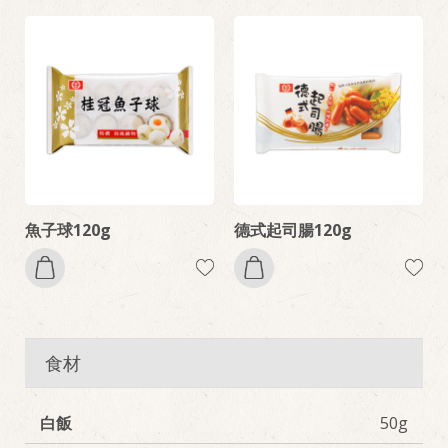
魚子球120g
德式起司腸120g
食材
白飯
50g