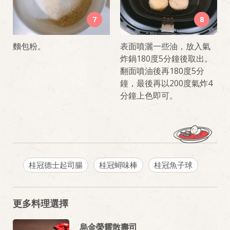
7
8
麵包粉。
表面噴灑一些油，放入氣
炸鍋180度5分鐘後取出。
翻面噴油後再180度5分
鐘，最後再以200度氣炸4
分鐘上色即可。
桂冠德士起司腸
桂冠蟳味棒
桂冠魚子球
更多料理選擇
烏金榮耀散壽司