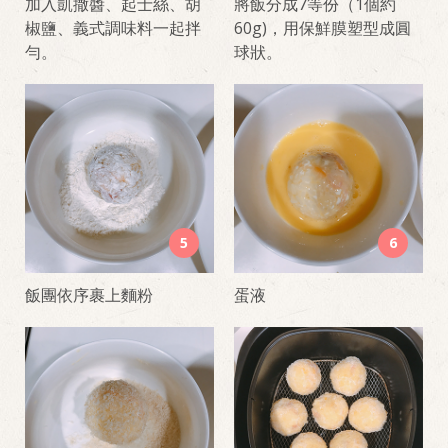
加入凱撒醬、起士絲、胡
將飯分成7等份（1個約
椒鹽、義式調味料一起拌
60g)，用保鮮膜塑型成圓
勻。
球狀。
5
6
飯團依序裹上麵粉
蛋液