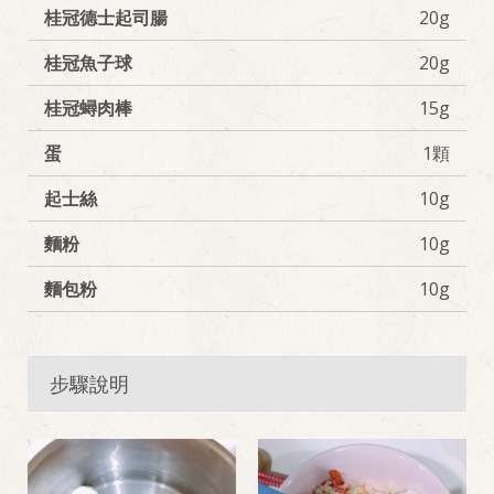
桂冠德士起司腸
20g
桂冠魚子球
20g
桂冠蟳肉棒
15g
蛋
1顆
起士絲
10g
麵粉
10g
麵包粉
10g
步驟說明