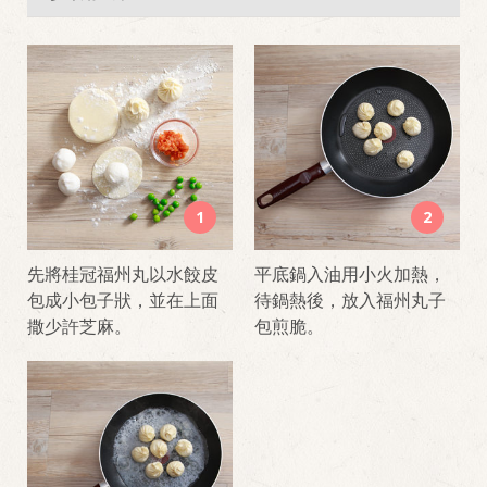
1
2
先將桂冠福州丸以水餃皮
平底鍋入油用小火加熱，
包成小包子狀，並在上面
待鍋熱後，放入福州丸子
撒少許芝麻。
包煎脆。