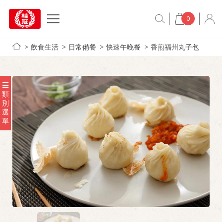
0
飲食生活
日常備餐
快速午晚餐
香煎福州丸子包
類
別
選
單