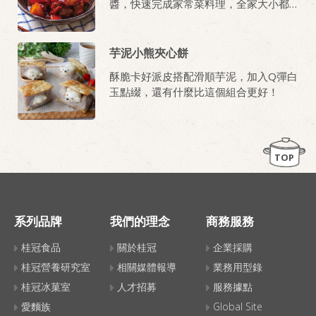
醬，快速完成家常菜料理，全家大小都
愛吃!
芋泥小熊夾心餅
酥脆卡好派皮搭配滑順芋泥，加入Q彈白
玉點綴，還有什麼比這個組合更好！
TOP
系列品牌
我們的理念
商務服務
桂冠食品
關於桂冠
企業採購
桂冠營養研究室
相關媒體報導
業務用型錄
桂冠冰菓室
人才招募
服務據點
愛麵族
Global Site