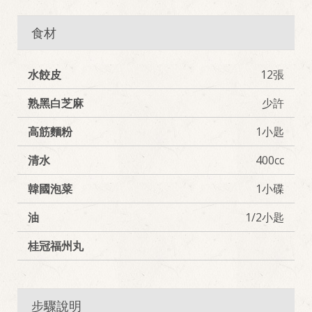
食材
水餃皮
12張
熟黑白芝麻
少許
高筋麵粉
1小匙
清水
400cc
韓國泡菜
1小碟
油
1/2小匙
桂冠福州丸
步驟說明