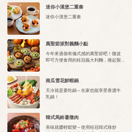
迷你小漢堡二重奏
迷你小漢堡二重奏
萬聖節派對義麵小點
今年來過個有儀式感的萬聖節吧！微波
即可方便食用的桂冠義大利麵，捲起製
作成應景小點，好吃又好玩！
南瓜雪花鮮蝦鍋
天冷就是要吃鍋～在家也能享受香濃牛
乳鍋！
韓式馬鈴薯燉肉
美味就醬輕鬆變～使用桂冠韓式辣炒