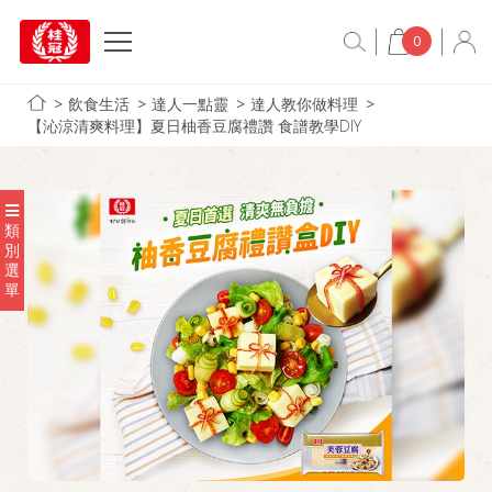
0
飲食生活
達人一點靈
達人教你做料理
【沁涼清爽料理】夏日柚香豆腐禮讚 食譜教學DIY
類
別
選
單