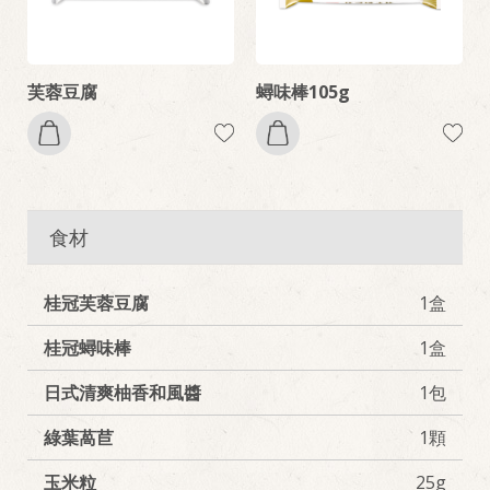
芙蓉豆腐
蟳味棒105g
食材
桂冠芙蓉豆腐
1盒
桂冠蟳味棒
1盒
日式清爽柚香和風醬
1包
綠葉萵苣
1顆
玉米粒
25g