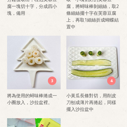
腐一塊切十字，分成四小
腐，將蟳味棒剝細絲，取2
塊，備用
條細絲擺十字在芙蓉豆腐
上，再取1細絲折成蝴蝶結
置中
3
4
將為使用的蟳味棒捲成一
小黃瓜長條對切，用削皮
小圈放入，沙拉盆裡。
刀刨成薄片再捲起，同樣
擺入沙拉盆中