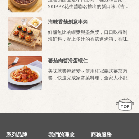
SKIPPY花生醬聯名推出的新口味《吉比
花生雙醬湯圓》，濃郁花生香，帶有顆
粒口感讓人一試上癮。即將迎來鼠年，
海味香菇創意串烤
不如就來試作可愛的小老鼠造型，和孩
鮮甜無比的蝦漿與墨魚漿，口口吃得到
子們動手捏捏樂，應景一下吧！
海鮮料，配上多汁的香菇進烤箱，香味
撲鼻的令人食指大動！
蕃茄肉醬滑蛋蝦仁
美味就醬輕鬆變～使用桂冠義式蕃茄肉
醬，快速完成家常菜料理，全家大小都
愛吃!
TOP
系列品牌
我們的理念
商務服務