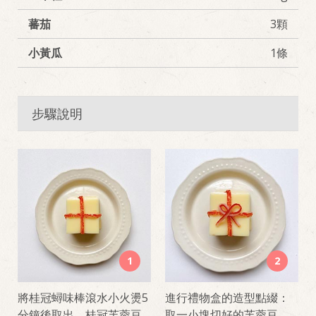
蕃茄
3顆
小黃瓜
1條
步驟說明
1
2
將桂冠蟳味棒滾水小火燙5
進行禮物盒的造型點綴：
分鐘後取出，桂冠芙蓉豆
取一小塊切好的芙蓉豆