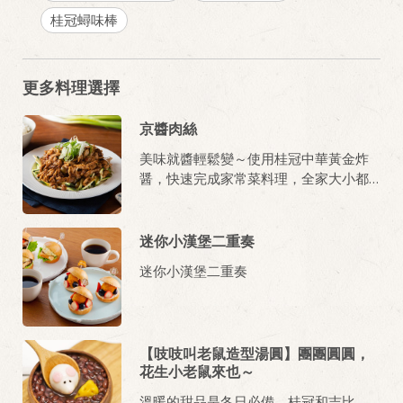
桂冠蟳味棒
更多料理選擇
京醬肉絲
美味就醬輕鬆變～使用桂冠中華黃金炸
醤，快速完成家常菜料理，全家大小都
愛吃!
迷你小漢堡二重奏
迷你小漢堡二重奏
【吱吱叫老鼠造型湯圓】團團圓圓，
花生小老鼠來也～
溫暖的甜品是冬日必備，桂冠和吉比