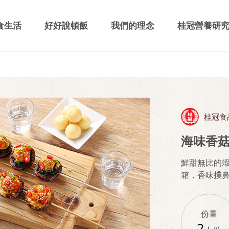
食生活
好好說頓飯
我們的理念
桂冠營養研
桂冠食
海味香
鮮甜無比的
箱，香味撲
份量
2