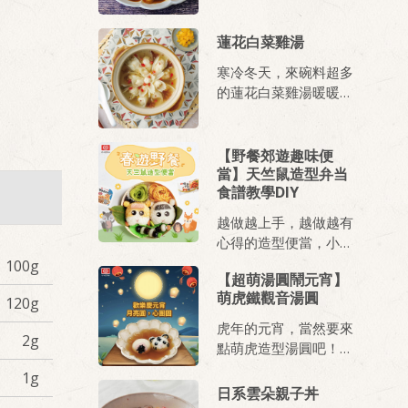
蓮花白菜雞湯
寒冷冬天，來碗料超多
的蓮花白菜雞湯暖暖
胃！
【野餐郊遊趣味便
當】天竺鼠造型弁当
食譜教學DIY
越做越上手，越做越有
心得的造型便當，小編
帶來全新力作《天竺鼠
100g
【超萌湯圓鬧元宵】
造型弁当》萌萌的大小
萌虎鐵觀音湯圓
120g
朋友都喜歡，可愛療癒
的外型，讓孩子無論是
虎年的元宵，當然要來
2g
去學校上課還是外出郊
點萌虎造型湯圓吧！
遊都充滿期待，好吃的
自己搓湯圓，讓今年元
1g
調味就靠百搭料理醬
宵過得更有氛圍～～～
日系雲朵親子丼
《桂冠黃金炸醬》，大
搭配香醇鐵觀音，爽口