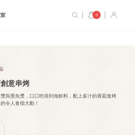
究室
0
品
菇創意串烤
蝦漿與墨魚漿，口口吃得到海鮮料，配上多汁的香菇進烤
鼻的令人食指大動！