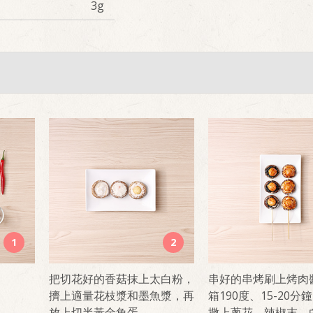
3g
1
2
把切花好的香菇抹上太白粉，
串好的串烤刷上烤肉
擠上適量花枝漿和墨魚漿，再
箱190度、15-20分
放上切半黃金魚蛋。
撒上蔥花、辣椒末、