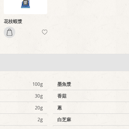
花枝蝦漿
100g
墨魚漿
30g
香菇
20g
蔥
2g
白芝麻