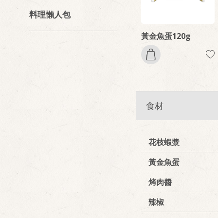
料理懶人包
黃金魚蛋120g
食材
花枝蝦漿
黃金魚蛋
烤肉醬
辣椒