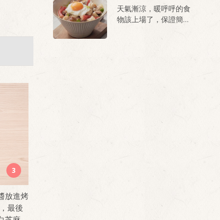
手牽小手一起動手做做
天氣漸涼，暖呼呼的食
又解膩！
看。
物該上場了，保證簡單
又美味！吃膩普通湯底
的你一定要試試～
3
醬放進烤
鐘，最後
白芝麻。