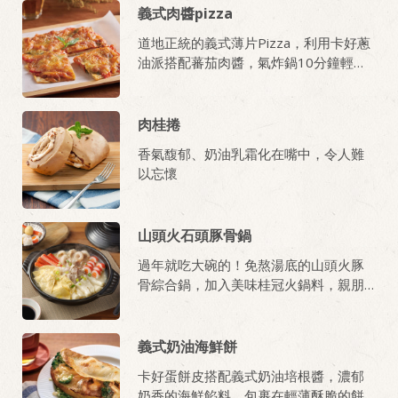
度過美好的假日時光，趕快和孩子一起
義式肉醬pizza
在家DIY，製作專屬你們的可愛熊熊吧！
道地正統的義式薄片Pizza，利用卡好蔥
油派搭配蕃茄肉醬，氣炸鍋10分鐘輕鬆
上鍋！
肉桂捲
香氣馥郁、奶油乳霜化在嘴中，令人難
以忘懷
山頭火石頭豚骨鍋
過年就吃大碗的！免熬湯底的山頭火豚
骨綜合鍋，加入美味桂冠火鍋料，親朋
好友一起吃最暖心
義式奶油海鮮餅
卡好蛋餅皮搭配義式奶油培根醬，濃郁
奶香的海鮮餡料，包裹在輕薄酥脆的餅