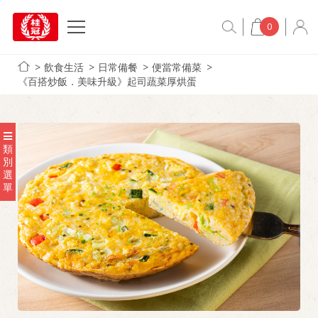
0
飲食生活
日常備餐
便當常備菜
《百搭炒飯．美味升級》起司蔬菜厚烘蛋
類
別
選
單