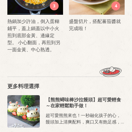
3
4
熱鍋加少許油，倒入蛋糊
盛盤切片，搭配蕃茄醬就
鋪平，蓋上鍋蓋以中小火
完成啦！
煎到底部金黃、邊緣定
型。 小心翻面，再煎到另
一面金黃、中心熟透。
更多料理選擇
【熊熊蟳味棒沙拉饅頭】超可愛輕食
～在家輕鬆動手做！
超可愛熊熊來也！一秒融化孩子的心，
饅頭加上清爽配料，爽口又有飽足感，
簡單的製作方式，適合親子一同共廚，