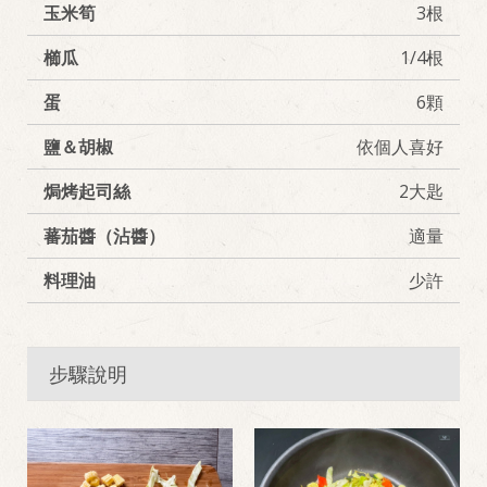
玉米筍
3根
櫛瓜
1/4根
蛋
6顆
鹽＆胡椒
依個人喜好
焗烤起司絲
2大匙
蕃茄醬（沾醬）
適量
料理油
少許
步驟說明