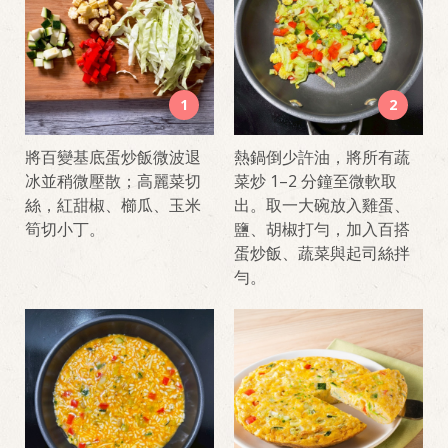
1
2
將百變基底蛋炒飯微波退
熱鍋倒少許油，將所有蔬
冰並稍微壓散；高麗菜切
菜炒 1–2 分鐘至微軟取
絲，紅甜椒、櫛瓜、玉米
出。取一大碗放入雞蛋、
筍切小丁。
鹽、胡椒打勻，加入百搭
蛋炒飯、蔬菜與起司絲拌
勻。