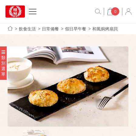
0
飲食生活
日常備餐
假日早午餐
和風焗烤扇貝
類
別
選
單