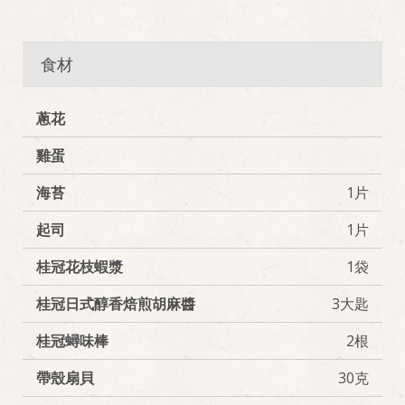
食材
蔥花
雞蛋
海苔
1片
起司
1片
桂冠花枝蝦漿
1袋
桂冠日式醇香焙煎胡麻醬
3大匙
桂冠蟳味棒
2根
帶殼扇貝
30克