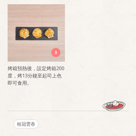
3
烤箱預熱後，設定烤箱200
度，烤13分鐘至起司上色
即可食用。
桂冠雲吞