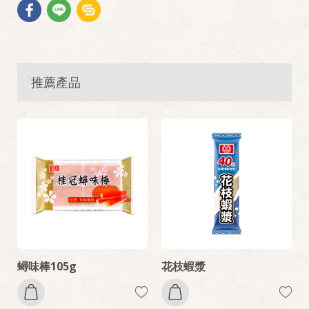
推薦產品
蟳味棒105g
花枝蝦漿