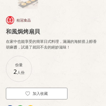
桂冠食品
和風焗烤扇貝
在家中也能享受的簡單日式料理，滿滿的海鮮搭上醇香
胡麻醬，試過了就回不去的絕妙滋味！
份量
2
人份
加入收藏