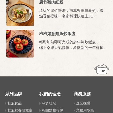
腐竹雞肉細粉
清爽的腐竹雞湯，簡單與細粉蒸煮，撒
點香菜提味，宅家料理快速上桌。
柿柿如意鮭魚炒飯盅
輕鬆加熱即可完成的超年氣炒飯盅，一
端上桌即香氣撲鼻，象徵新的一年柿柿
如意，年年有餘！
TOP
系列品牌
我們的理念
商務服務
桂冠食品
關於桂冠
企業採購
桂冠營養研究室
相關媒體報導
業務用型錄