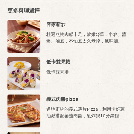
更多料理選擇
客家新炒
桂冠燕餃肉感十足，軟嫩Q彈，小炒、醬
爆、滷煮，不怕煮太久老掉，風味加
分！
低卡雙果捲
低卡雙果捲
義式肉醬pizza
道地正統的義式薄片Pizza，利用卡好蔥
油派搭配蕃茄肉醬，氣炸鍋10分鐘輕鬆
上鍋！