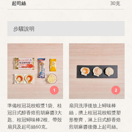
起司絲
30克
步驟說明
1
2
準備桂冠花枝蝦漿1袋、桂
扇貝洗淨後放上蟳味棒
冠日式醇香焙煎胡麻醬3大
絲，擠上桂冠花枝蝦漿塑
匙、桂冠蟳味棒2根、帶殼
形整齊，淋上日式醇香焙
扇貝及起司絲60克。
煎胡麻醬後撒上起司絲。