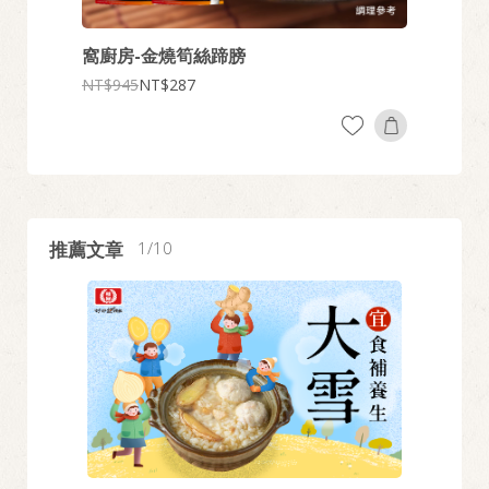
窩廚房-金燒筍絲蹄膀
黃金干
945
287
450
推薦文章
1
10