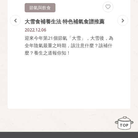
節氣與飲食
烹飪
來！
大雪食補養生法 特色補氣食譜推薦
【鴻運
指南
你輕
2022.12.06
2022.02
迎來今年第21個節氣「大雪」，大雪後，為
大概只有
過年要
全年陰氣最重之時期，該注意什麼？該補什
來就得努
要大顯
麼？養生之道報你知！
個壓力結
來最強
填志願？
搞定一
助孩子，
擔心孩子
孩子人生
TOP