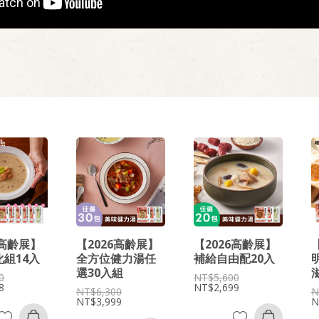
6高齡展】
【2026高齡展】
【2026高齡展】
組14入
全方位健力湯任
補給自由配20入
選30入組
0
5,600
8
2,699
6,300
3,999