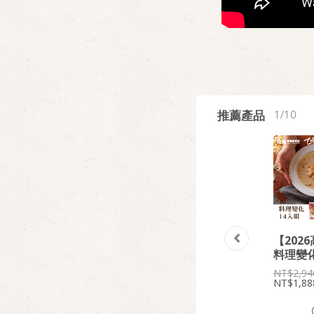
推薦產品
1
10
滋
【2026高齡展】
【2026高齡展】
【202
十全食美組
孝親營養送禮20
料理變化
入
1,989
2,94
1,350
1,88
3,210
2,380