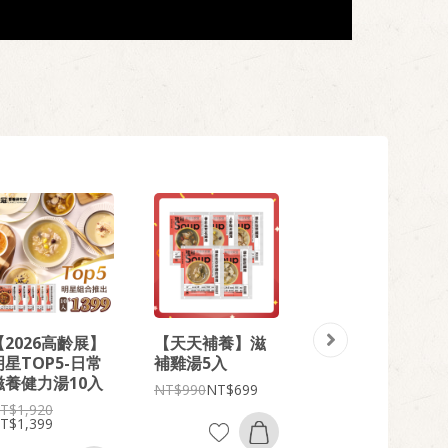
【2026高齡展】
【天天補養】滋
【2026高齡展】
明星TOP5-日常
補雞湯5入
經典番茄風味8入
滋養健力湯10入
組
990
699
1,920
1,236
850
1,399