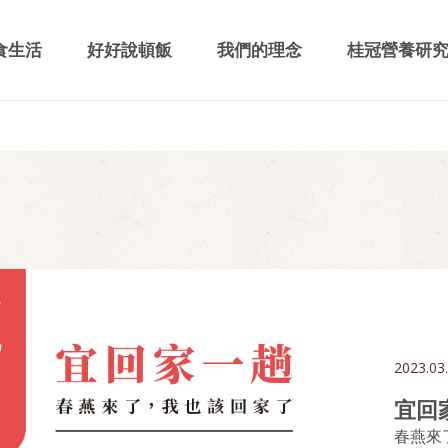
食生活
好好說頓飯
我們的理念
桂冠營養研
2023.03
宜回
春燕來