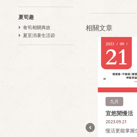
夏筍趣
相關文章
食筍相關典故
夏至消暑生活節
春季
九月
【春天餐桌故事】檸檬紙包
宜悠閒慢活
魚，我沒離家，你沒變老，我
2023.09.21
們依然很靠近
慢活更能掌握
2020.03.01