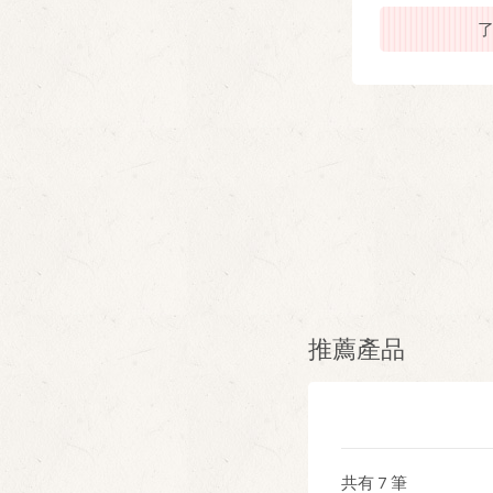
世界仍在飄搖動盪中尚未平息，
從詫異、慌亂、到失落，原本長
期在遙遠異鄉工作的我，斷然的
在台灣留了下來。母親倒是沒有
表達對此事的意見。返鄉後，生
活就在共居中的柴米油鹽中展
開。
了解更多
推薦產品
共有
7
筆