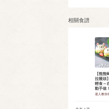
相關食譜
【熊熊
拉饅頭
輕食～
動手做
達人教你
共有
4
筆