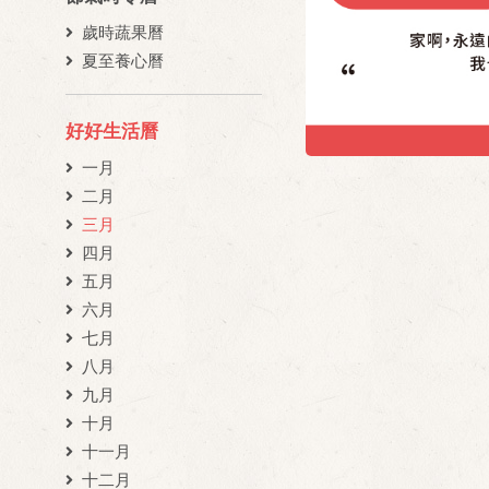
歲時蔬果曆
夏至養心曆
好好生活曆
一月
二月
三月
四月
五月
六月
七月
八月
九月
十月
十一月
十二月