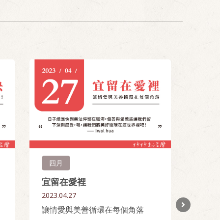
四月
六月
宜留在愛裡
宜抗
2023.04.27
2023.0
讓情愛與美善循環在每個角落
生活