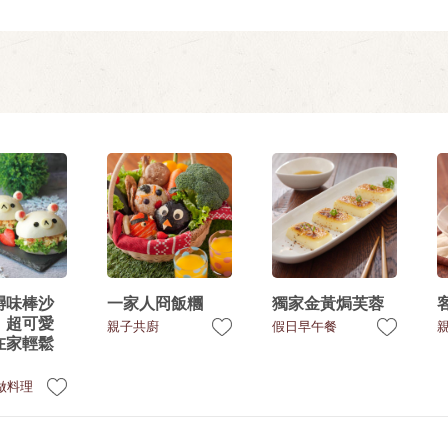
蟳味棒沙
一家人冏飯糰
獨家金黃焗芙蓉
】超可愛
親子共廚
假日早午餐
在家輕鬆
！
做料理