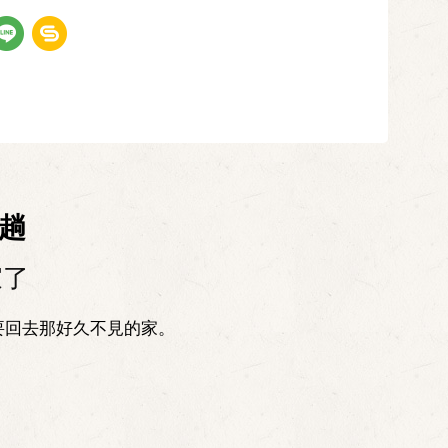
趟
家了
要回去那好久不見的家。