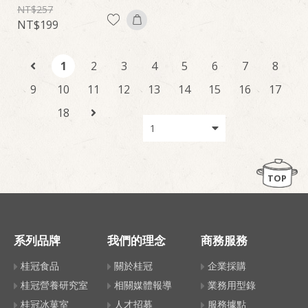
257
199
1
2
3
4
5
6
7
8
9
10
11
12
13
14
15
16
17
18
TOP
系列品牌
我們的理念
商務服務
桂冠食品
關於桂冠
企業採購
桂冠營養研究室
相關媒體報導
業務用型錄
桂冠冰菓室
人才招募
服務據點