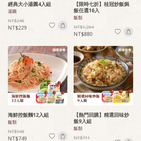
經典大小湯圓4入組
【限時七折】桂冠炒飯焗
飯任選16入
湯圓
飯類
246
1,264
229
880
海鮮控飯麵12入組
【熱門回購】精選回味炒
飯9入組
飯類
飯類
948
711
749