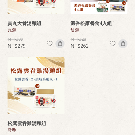
貢丸大骨湯麵組
濃香松露餐食4入組
丸類
飯類
399
328
279
262
松露雲吞雞湯麵組
雲吞