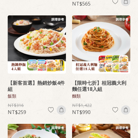
565
【新客首選】熱銷炒飯4件
【限時七折】桂冠義大利
組
麵任選18入組
飯類
麵類
316
1,422
259
990