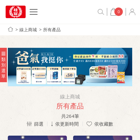
0
線上商城
所有產品
類
別
選
單
線上商城
所有產品
共
264
筆
篩選
依更新時間
依收藏數