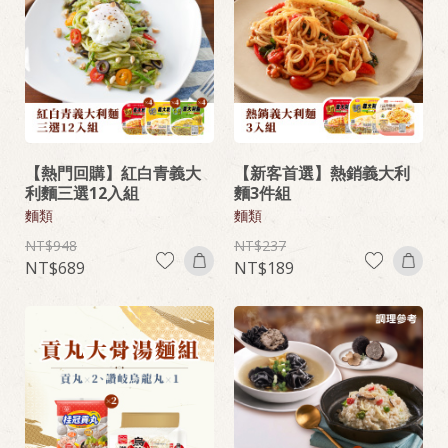
【熱門回購】紅白青義大
【新客首選】熱銷義大利
利麵三選12入組
麵3件組
麵類
麵類
948
237
689
189