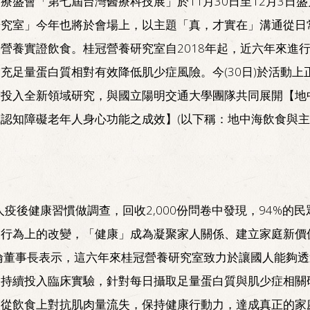
療盛會「第七屆台灣醫療科技展」於11月30日至12月3日盛
研究室」今年也將於會場上，以主題「真，才實在」溝通從日
營養實證飲食。桂冠營養研究室自2018年起，近六年來進
充足量蛋白質相對有效降低肌少症風險。今(30日)於活動上
康投入全新領域研究，與國立陽明交通大學團隊共同展開【地
認知障礙老年人身心功能之成效】(以下稱：地中海飲食與
人疫後健康習慣做調查，回收2,000份問卷中發現，94%的民
及行為上的改變，「健康」成為凝聚家人關係、建立家庭新價
倫董事長表示，這六年來桂冠營養研究室致力於讓國人能夠透
，持續投入臨床實驗，針對每日攝取足量蛋白質與肌少症相關
人從飲食上對抗肌肉量流失，保持健康行動力，達成真正的家