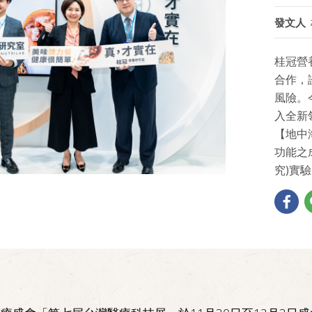
發文人
桂冠營
合作，
風險。
入全新
【地中
功能之
究)實