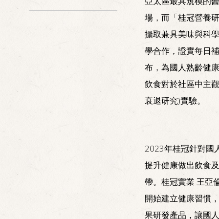
亞太區最具規模的醫
場，而「桂冠營養
攝取兼具美味與科學
學合作，證實每日補
布，為國人熟齡健
飲食對於社區中主觀
衰退研究)實驗。
2023年桂冠針對國
提升健康做出飲食
帶。桂冠實業 王亞
開始建立健康習慣
果研發產品，讓國