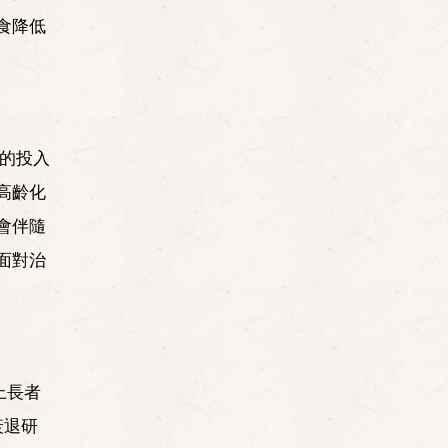
食降低
的投入
高齡化
會伴隨
面對治
上長者
衰退研