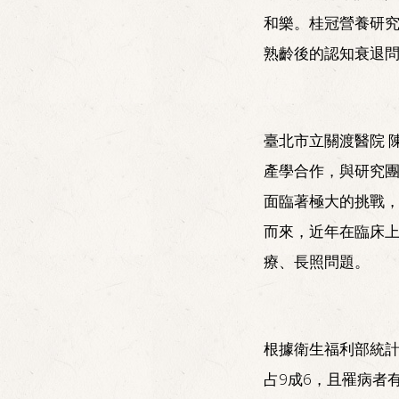
和樂。桂冠營養研
熟齡後的認知衰退
臺北市立關渡醫院 
產學合作，與研究
面臨著極大的挑戰
而來，近年在臨床
療、長照問題。
根據衛生福利部統計
占9成6，且罹病者