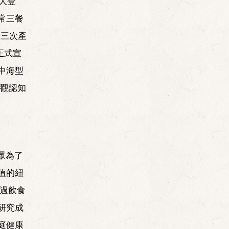
大登
常三餐
行三次產
正式宣
中海型
主觀認知
眾為了
值的紐
過飲食
研究成
庭健康