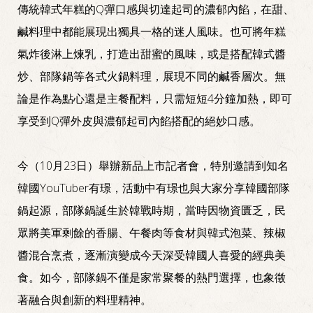
傳統韓式年糕的Q彈口感與切達起司的濃郁內餡，在甜、
鹹料理中都能展現出獨具一格的迷人風味。也可將年糕
氣炸後淋上煉乳，打造出甜蜜的風味，或是搭配韓式醬
炒、部隊鍋等各式火鍋料理，展現不同的鹹香層次。無
論是作為點心還是主餐配料，只需短短4分鐘加熱，即可
享受到Q彈外皮與濃郁起司內餡搭配的絕妙口感。
今（10月23日）舉辦新品上市記者會，特別邀請到知名
韓國YouTuber有璟，活動中有璟也與大家分享韓國部隊
鍋起源，部隊鍋誕生於韓戰時期，當時因物資匱乏，民
眾將美軍剩餘的香腸、午餐肉等食材與韓式泡菜、辣椒
醬混合烹煮，逐漸演變成今天深受韓國人喜愛的經典美
食。如今，部隊鍋不僅是家常聚餐的熱門選擇，也象徵
著融合與創新的料理精神。