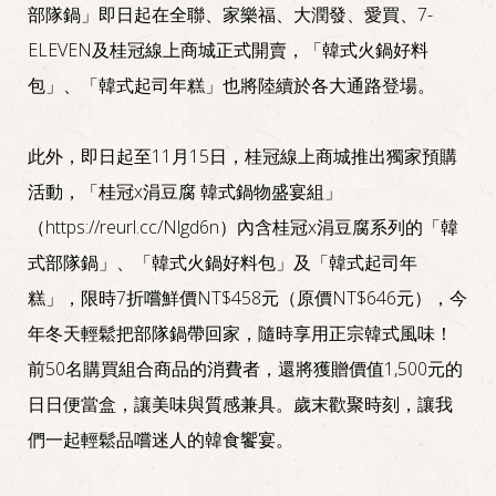
部隊鍋」即日起在全聯、家樂福、大潤發、愛買、7-
ELEVEN及桂冠線上商城正式開賣，「韓式火鍋好料
包」、「韓式起司年糕」也將陸續於各大通路登場。
此外，即日起至11月15日，桂冠線上商城推出獨家預購
活動，「桂冠x涓豆腐 韓式鍋物盛宴組」
（https://reurl.cc/Nlgd6n）內含桂冠x涓豆腐系列的「韓
式部隊鍋」、「韓式火鍋好料包」及「韓式起司年
糕」，限時7折嚐鮮價NT$458元（原價NT$646元），今
年冬天輕鬆把部隊鍋帶回家，隨時享用正宗韓式風味！
前50名購買組合商品的消費者，還將獲贈價值1,500元的
日日便當盒，讓美味與質感兼具。歲末歡聚時刻，讓我
們一起輕鬆品嚐迷人的韓食饗宴。