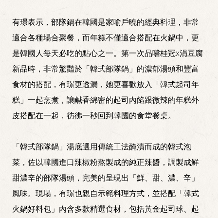
有璟表示，部隊鍋在韓國是家喻戶曉的經典料理，非常
適合各種場合聚餐，而年糕不僅適合搭配在火鍋中，更
是韓國人每天必吃的點心之一。第一次品嚐桂冠x涓豆腐
新品時，非常驚豔於「韓式部隊鍋」的濃郁湯頭和豐富
食材的搭配，有璟更透漏，她更喜歡放入「韓式起司年
糕」一起烹煮，讓鹹香綿密的起司內餡跟微辣的年糕外
皮搭配在一起，彷彿一秒回到韓國的食堂餐桌。
「韓式部隊鍋」湯底選用傳統工法醃漬而成的韓式泡
菜，佐以韓國進口辣椒粉熬製成的純正辣醬，調製成鮮
甜濃辛的部隊湯頭，完美的呈現出「鮮、甜、濃、辛」
風味。現場，有璟也親自示範料理方式，並搭配「韓式
火鍋好料包」內含多款精選食材，包括黃金起司球、起