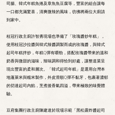
司腸、韓式年糕魚捲及章魚魚豆腐等，豐富的組合讓每
一口都充滿驚喜，清爽微辣的風味，彷彿將兩位大廚請
到家中。
桂冠行政主廚許智勇現場也準備了「玫瑰醬炒年糕」，
使用桂冠沙拉醬與韓式辣醬調製而成的玫瑰醬，與韓式
起司年糕拌炒，年糕Q彈有嚼勁，搭配玫瑰醬帶來的溫和
奶香與微甜的滋味，辣味調和得恰到好處，讓整道菜呈
現出豐富的柔和層次。「韓式起司年糕」是選用台灣本
地蓬萊米與糯米製作，外皮滑順Q彈不黏牙，包裹著濃郁
的切達起司內餡，烹煮後香氣四溢，帶來極致的味覺體
驗。
豆府集團行政主廚陳建達於現場示範「黑松露炸醬起司