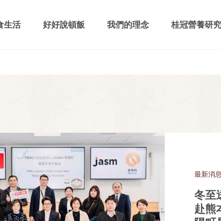
食生活
好好說頓飯
我們的理念
桂冠營養研
最新消
冬至
赴熊