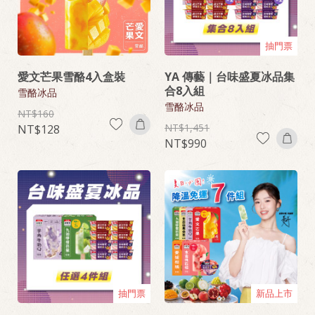
抽門票
愛文芒果雪酪4入盒裝
YA 傳藝｜台味盛夏冰品集
合8入組
雪酪冰品
雪酪冰品
160
1,451
128
990
抽門票
新品上市