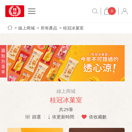
0
線上商城
所有產品
桂冠冰菓室
類
別
選
單
線上商城
桂冠冰菓室
共
29
筆
篩選
依更新時間
依收藏數