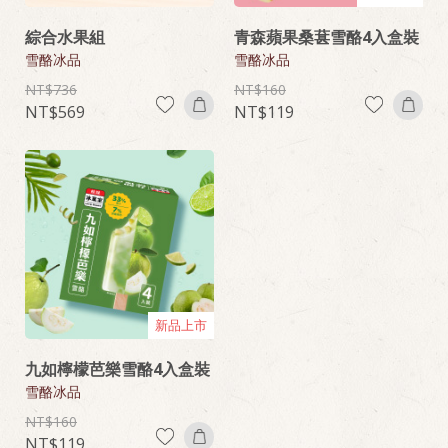
綜合水果組
青森蘋果桑葚雪酪4入盒裝
雪酪冰品
雪酪冰品
736
160
569
119
新品上市
九如檸檬芭樂雪酪4入盒裝
雪酪冰品
160
119