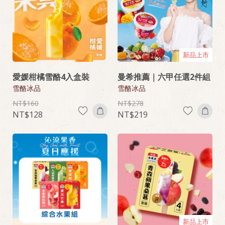
新品上市
愛媛柑橘雪酪4入盒裝
曼希推薦｜六甲任選2件組
雪酪冰品
雪酪冰品
160
278
128
219
新品上市