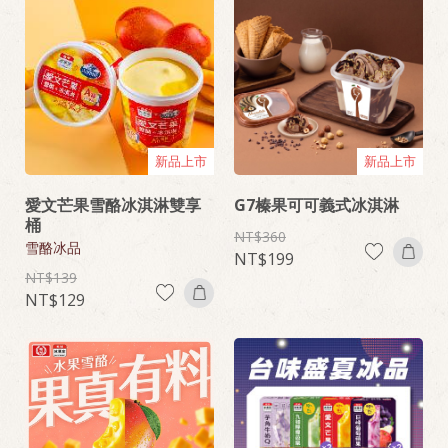
新品上市
新品上市
愛文芒果雪酪冰淇淋雙享
G7榛果可可義式冰淇淋
桶
360
雪酪冰品
199
139
129