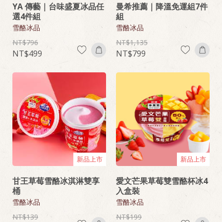
YA 傳藝｜台味盛夏冰品任
曼希推薦｜降溫免運組7件
選4件組
組
雪酪冰品
雪酪冰品
796
1,135
499
799
新品上市
新品上市
甘王草莓雪酪冰淇淋雙享
愛文芒果草莓雙雪酪杯冰4
桶
入盒裝
雪酪冰品
雪酪冰品
139
199