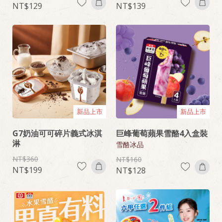
129
139
新品上市
新品上市
G7奶油可可碎片義式冰淇
巨峰葡萄蘋果雪酪4入盒裝
淋
雪酪冰品
360
160
199
128