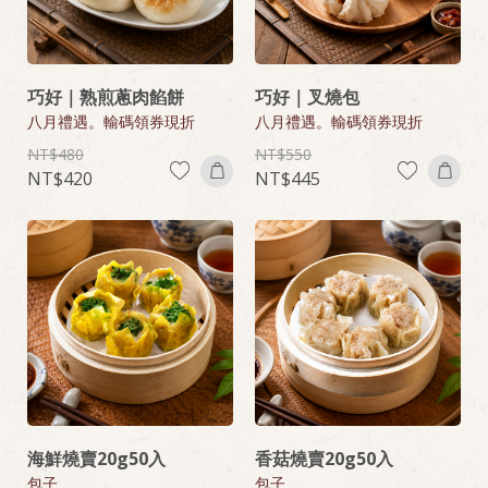
巧好｜熟煎蔥肉餡餅
巧好｜叉燒包
八月禮遇。輸碼領券現折
八月禮遇。輸碼領券現折
480
550
420
445
海鮮燒賣20g50入
香菇燒賣20g50入
包子
包子