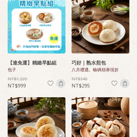
【達免運】精緻早點組
巧好｜熟水煎包
包子
八月禮遇。輸碼領券現折
1,205
340
999
295