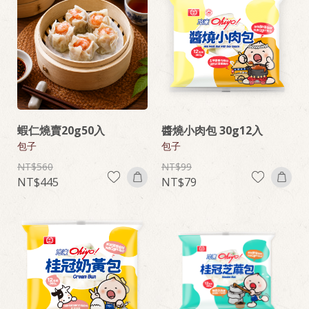
蝦仁燒賣20g50入
醬燒小肉包 30g12入
包子
包子
560
99
445
79