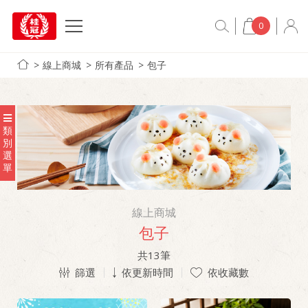
0
線上商城
所有產品
包子
類
別
選
單
線上商城
包子
共
13
筆
篩選
依更新時間
依收藏數