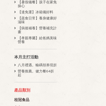
【暑假備餐】孩子在家免
操心
【達免運】冰箱備好料
【蔬食日常】養身健康好
滋味
【病後補養】營養補充計
畫
【孝親專屬】給爸媽美味
營養
本月主打活動
八月禮遇。輸碼領券現折
營養推薦。健力餐64折
起
產品類別
桂冠食品