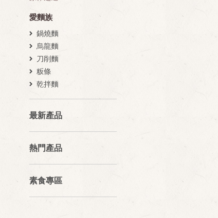
愛麵族
鍋燒麵
烏龍麵
刀削麵
粄條
乾拌麵
最新產品
熱門產品
素食專區