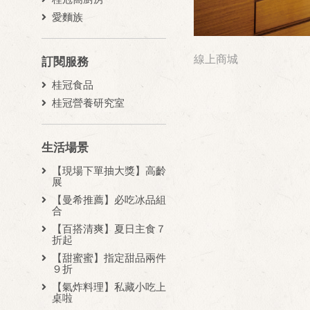
愛麵族
線上商城
訂閱服務
桂冠食品
桂冠營養研究室
生活場景
【現場下單抽大獎】高齡
展
【曼希推薦】必吃冰品組
合
【百搭清爽】夏日主食７
折起
【甜蜜蜜】指定甜品兩件
９折
【氣炸料理】私藏小吃上
桌啦