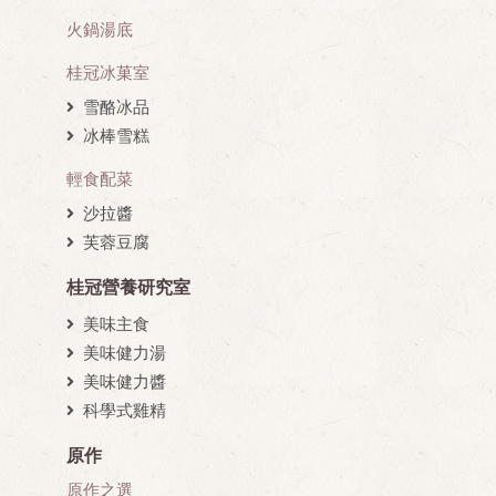
火鍋湯底
桂冠冰菓室
雪酪冰品
冰棒雪糕
輕食配菜
沙拉醬
芙蓉豆腐
桂冠營養研究室
美味主食
美味健力湯
美味健力醬
科學式雞精
原作
原作之選