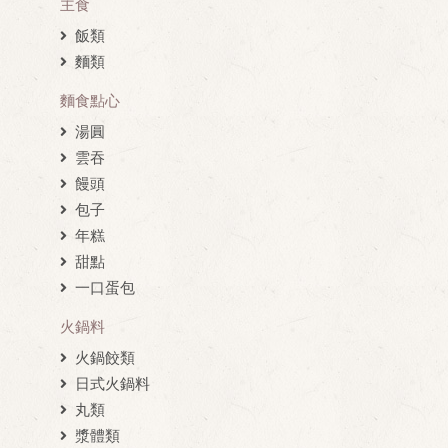
主食
飯類
麵類
麵食點心
湯圓
雲吞
饅頭
包子
年糕
甜點
一口蛋包
火鍋料
火鍋餃類
日式火鍋料
丸類
漿體類