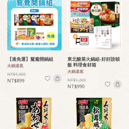
【達免運】鴛鴦開鍋組
東北酸菜火鍋組-好好說頓
飯 料理食材箱
火鍋湯底
火鍋湯底
1,305
1,200
899
990