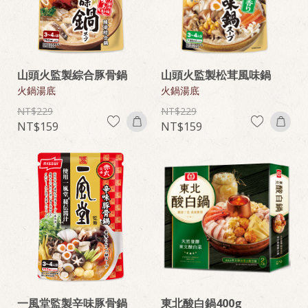
山頭火監製綜合豚骨鍋
山頭火監製松茸風味鍋
火鍋湯底
火鍋湯底
229
229
159
159
一風堂監製辛味豚骨鍋
東北酸白鍋400g