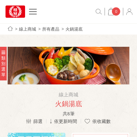
0
線上商城
所有產品
火鍋湯底
類
別
選
單
線上商城
火鍋湯底
共
8
筆
篩選
依更新時間
依收藏數