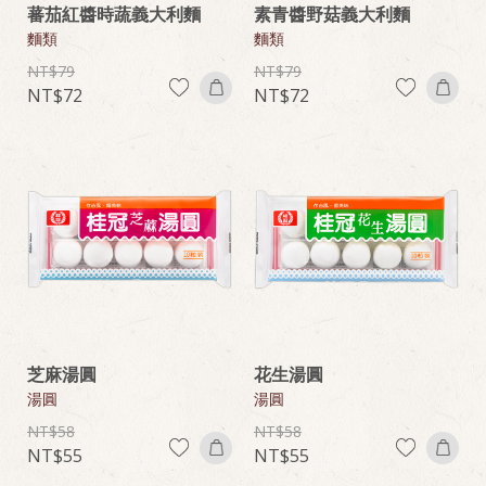
蕃茄紅醬時蔬義大利麵
素青醬野菇義大利麵
麵類
麵類
79
79
72
72
芝麻湯圓
花生湯圓
湯圓
湯圓
58
58
55
55