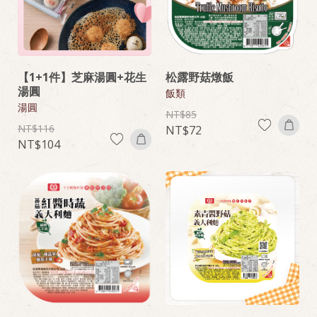
【1+1件】芝麻湯圓+花生
松露野菇燉飯
湯圓
飯類
湯圓
85
116
72
104