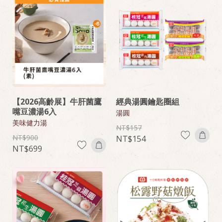
【2026高齡展】牛肝菌鷹
經典湯圓鑰匙圈組
嘴豆濃湯6入
湯圓
美味健力湯
157
900
154
699