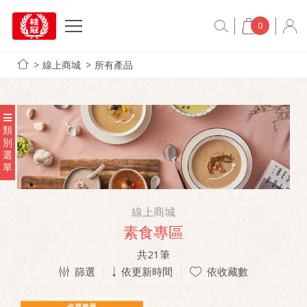
0
線上商城
所有產品
類
別
選
單
線上商城
素食專區
共
21
筆
篩選
依更新時間
依收藏數