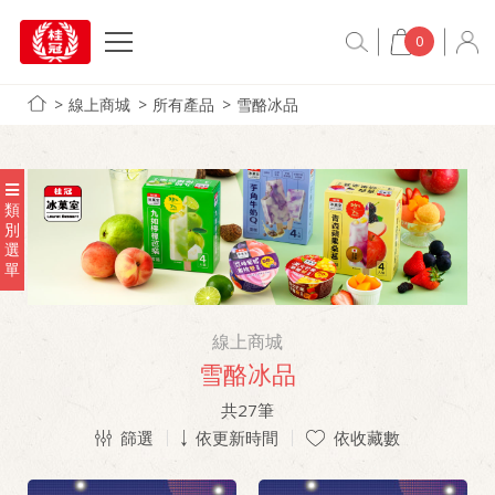
0
線上商城
所有產品
雪酪冰品
類
別
選
單
線上商城
雪酪冰品
共
27
筆
篩選
依更新時間
依收藏數