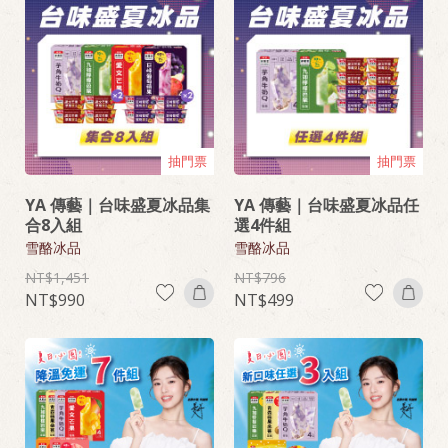
抽門票
抽門票
YA 傳藝｜台味盛夏冰品集
YA 傳藝｜台味盛夏冰品任
合8入組
選4件組
雪酪冰品
雪酪冰品
1,451
796
990
499