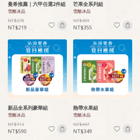
曼希推薦｜六甲任選2件組
芒果全系列組
雪酪冰品
雪酪冰品
278
459
219
355
新品全系列豪華組
熱帶水果組
雪酪冰品
雪酪冰品
713
447
590
349