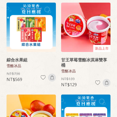
新品上市
綜合水果組
甘王草莓雪酪冰淇淋雙享
桶
雪酪冰品
雪酪冰品
736
139
569
129