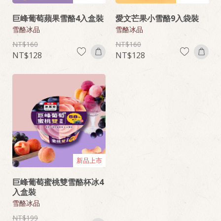
巨峰葡萄蘋果雪酪4入盒裝
愛文芒果小雪酪9入袋裝
雪酪冰品
雪酪冰品
160
160
128
128
新品上市
巨峰葡萄蜜桃雙雪酪杯冰4
入盒裝
雪酪冰品
199