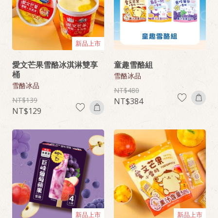
新品上市
愛文芒果雪酪冰淇淋雙享
童趣雪酪組
桶
雪酪冰品
雪酪冰品
480
139
384
129
新品上市
新品上市