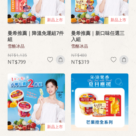
新品上市
新品上市
曼希推薦｜降溫免運組7件
曼希推薦｜新口味任選三
組
入組
雪酪冰品
雪酪冰品
1,135
480
799
319
新品上市