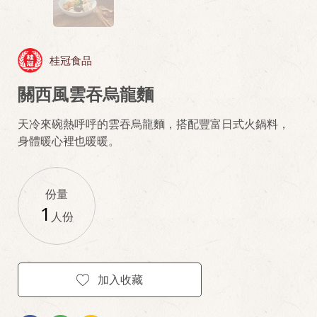
桂冠食品
關西風雲吞烏龍麵
天冷來碗熱呼呼的雲吞烏龍麵，搭配豐富日式火鍋料，
身體暖心裡也暖暖。
份量
1
人份
加入收藏