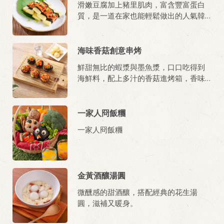
滑嫩豆腐加上豬里肌肉，富含豐富蛋白
質，是一道在家也能輕鬆做出的人氣韓
式料理。
海味香菇創意串烤
鮮甜無比的蝦漿與墨魚漿，口口吃得到
海鮮料，配上多汁的香菇進烤箱，香味
撲鼻的令人食指大動！
一家人冏飯糰
一家人冏飯糰
金黃酒釀湯圓
微醺感的甜酒釀，搭配經典的花生湯
圓，滋補又暖身。