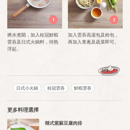
1
2
將水煮開，加入桂冠鮮蝦
加入雲吞高湯包及粉包，
雲吞及日式火鍋料，待熟
再加入青蔥及蔬菜即可。
浮起。
日式小火鍋
桂冠雲吞
鮮蝦雲吞
更多料理選擇
韓式紫蘇豆腐肉排