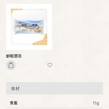
鮮蝦雲吞
食材
青蔥
15g