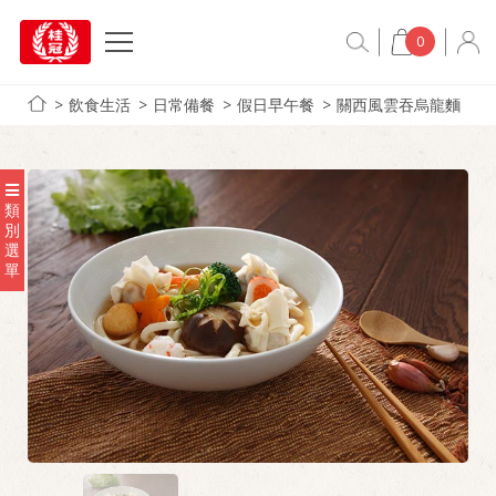
0
飲食生活
日常備餐
假日早午餐
關西風雲吞烏龍麵
類
別
選
單