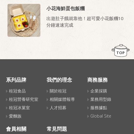
小花海鮮蛋包飯糰
出遊肚子餓就靠他！超可愛小花飯糰10
分鐘速速完成
TOP
系列品牌
我們的理念
商務服務
桂冠食品
關於桂冠
企業採購
桂冠營養研究室
相關媒體報導
業務用型錄
桂冠冰菓室
人才招募
服務據點
愛麵族
Global Site
會員相關
常見問題