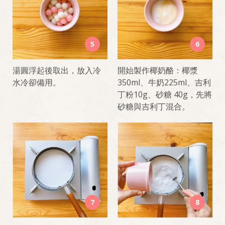
5
6
湯圓浮起後取出，放入冷
開始製作椰奶酪：椰漿
水冷卻備用。
350ml、牛奶225ml、吉利
丁粉10g、砂糖 40g，先將
砂糖與吉利丁混合。
7
8