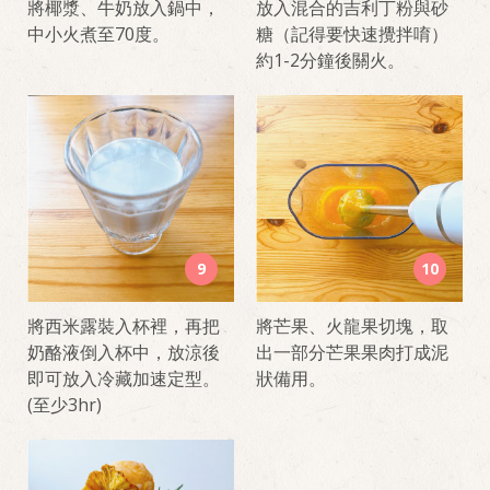
將椰漿、牛奶放入鍋中，
放入混合的吉利丁粉與砂
中小火煮至70度。
糖（記得要快速攪拌唷）
約1-2分鐘後關火。
9
10
將西米露裝入杯裡，再把
將芒果、火龍果切塊，取
奶酪液倒入杯中，放涼後
出一部分芒果果肉打成泥
即可放入冷藏加速定型。
狀備用。
(至少3hr)