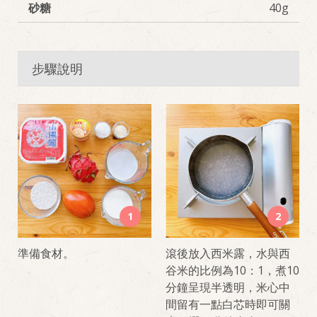
砂糖
40g
步驟說明
1
2
準備食材。
滾後放入西米露，水與西
谷米的比例為10：1，煮10
分鐘呈現半透明，米心中
間留有一點白芯時即可關