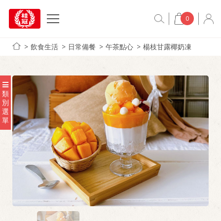
0
飲食生活
日常備餐
午茶點心
楊枝甘露椰奶凍
類
別
選
單