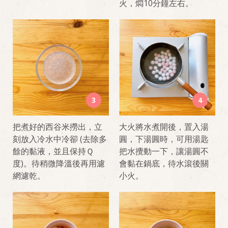
火，燜10分鐘左右。
3
4
把煮好的西谷米撈出，立
大火將水煮開後，置入湯
刻放入冷水中冷卻 (去除多
圓，下湯圓時，可用湯匙
餘的黏液，並且保持Ｑ
把水攪動一下，讓湯圓不
度)。待稍微降溫後再用濾
會黏在鍋底，待水滾後關
網濾乾。
小火。