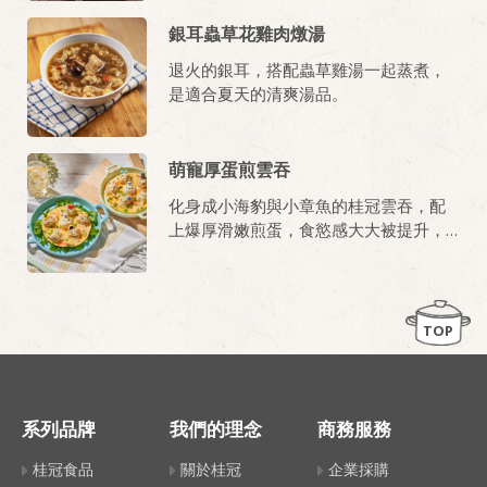
銀耳蟲草花雞肉燉湯
退火的銀耳，搭配蟲草雞湯一起蒸煮，
是適合夏天的清爽湯品。
萌寵厚蛋煎雲吞
化身成小海豹與小章魚的桂冠雲吞，配
上爆厚滑嫩煎蛋，食慾感大大被提升，
口腹之慾完全被滿足。
TOP
系列品牌
我們的理念
商務服務
桂冠食品
關於桂冠
企業採購